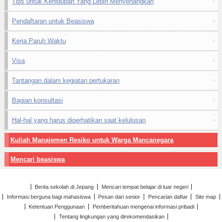
Tips untuk Kehidupan Yang Lebih Menyenangkan
Pendaftaran untuk Beasiswa
Kerja Paruh Waktu
Visa
Tantangan dalam kegiatan pertukaran
Bagian konsultasi
Hal-hal yang harus diperhatikan saat kelulusan
Kuliah Manajemen Resiko untuk Warga Mancanegara
Mencari beasiswa
Berita sekolah di Jepang
Mencari tempat belajar di luar negeri
Informasi berguna bagi mahasiswa
Pesan dari senior
Pencarian daftar
Site map
Ketentuan Penggunaan
Pemberitahuan mengenai informasi pribadi
Tentang lingkungan yang direkomendasikan