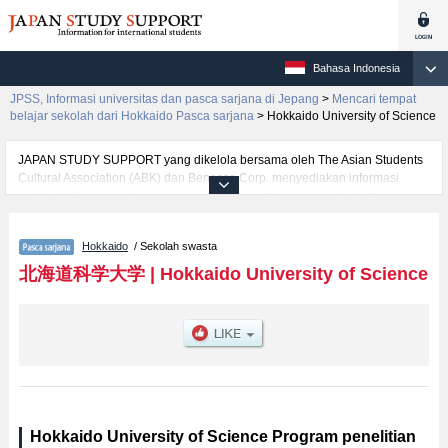
Bahasa Indonesia
JPSS, Informasi universitas dan pasca sarjana di Jepang
>
Mencari tempat
belajar sekolah dari Hokkaido Pasca sarjana
>
Hokkaido University of Science
JAPAN STUDY SUPPORT yang dikelola bersama oleh The Asian Students
Cultural Association (ABK) dan Benesse Corp. menyediakan informasi
sekitar 1300 universitas, pascasarjana, universitas yunior, akademi
kejuruan yang siap menerima mahasiswa(i) mancanegara.
Tersedia informasi rinci mengenai Hokkaido University of Science,
Hokkaido
/ Sekolah swasta
mencakup informasi per jurusan riset seperti %% research %%, serta
berbagai informasi yang berguna bagi mahasiswa(i) mancanegara seperti
北海道科学大学
|
Hokkaido University of Science
kuota untuk jumlah pendaftar dan jumlah kelulusan ujian masuk
mahasiswa(i) mancanegara, informasi mengenai ujian masuk, prasarana
kampus, akses jalan, dan lainnya. Silakan memanfaatkannya.
Hokkaido University of Science Program penelitian