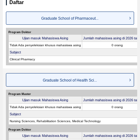
Daftar
Graduate School of Pharmaceut...
Program Doktor
Ujian masuk Mahasiswa Asing
Jumlah mahasiswa asing di 2026 tahu
Tidak Ada penyeleksian khusus mahasiswa asing
0 orang
Subject
Clinical Pharmacy
Graduate School of Health Sci...
Program Master
Ujian masuk Mahasiswa Asing
Jumlah mahasiswa asing di 2026 tahu
Tidak Ada penyeleksian khusus mahasiswa asing
0 orang
Subject
Nursing Sciences, Rehabilitation Sciences, Medical Technology
Program Doktor
Ujian masuk Mahasiswa Asing
Jumlah mahasiswa asing di 2026 tahu