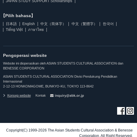
JAPAN STUDY SUPPORT Scholarships
【Pilih bahasa】
日本語
English
中文（简体字）
中文（繁體字）
한국어
Tiếng Việt
ภาษาไทย
Pengoperasi website
Website ini dioperasikan oleh ASIAN STUDENTS CULTURAL ASSOCIATION dan
BENESSE CORPORATION
ASIAN STUDENTS CULTURAL ASSOCIATION Divisi Pendukung Pendidikan
Internasional
2-12-13 HONKOMAGOME, BUNKYO-KU, TOKYO 113-8642
Konsep website
Kontak
Copyright(C) 1999-2026 The Asian Students Cultural Association & Benesse
Corporation. All Right Reserved.