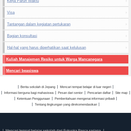
Kerja Paruh Waktu
Visa
Tantangan dalam kegiatan pertukaran
Bagian konsultasi
Hal-hal yang harus diperhatikan saat kelulusan
Kuliah Manajemen Resiko untuk Warga Mancanegara
Mencari beasiswa
Berita sekolah di Jepang
Mencari tempat belajar di luar negeri
Informasi berguna bagi mahasiswa
Pesan dari senior
Pencarian daftar
Site map
Ketentuan Penggunaan
Pemberitahuan mengenai informasi pribadi
Tentang lingkungan yang direkomendasikan
Mencari tempat belajar sekolah dari Fukuoka Pasca sarjana