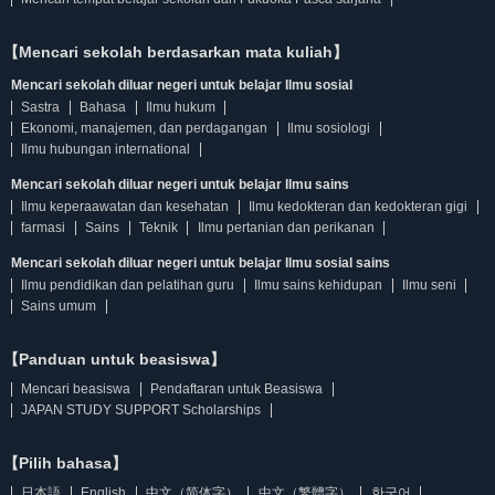
【Mencari sekolah berdasarkan mata kuliah】
Mencari sekolah diluar negeri untuk belajar Ilmu sosial
Sastra
Bahasa
Ilmu hukum
Ekonomi, manajemen, dan perdagangan
Ilmu sosiologi
Ilmu hubungan international
Mencari sekolah diluar negeri untuk belajar Ilmu sains
Ilmu keperaawatan dan kesehatan
Ilmu kedokteran dan kedokteran gigi
farmasi
Sains
Teknik
Ilmu pertanian dan perikanan
Mencari sekolah diluar negeri untuk belajar Ilmu sosial sains
Ilmu pendidikan dan pelatihan guru
Ilmu sains kehidupan
Ilmu seni
Sains umum
【Panduan untuk beasiswa】
Mencari beasiswa
Pendaftaran untuk Beasiswa
JAPAN STUDY SUPPORT Scholarships
【Pilih bahasa】
日本語
English
中文（简体字）
中文（繁體字）
한국어