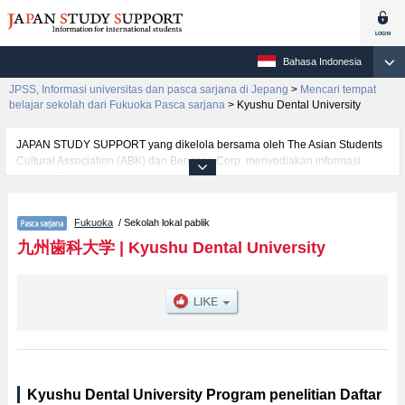
Bahasa Indonesia
JPSS, Informasi universitas dan pasca sarjana di Jepang
>
Mencari tempat
belajar sekolah dari Fukuoka Pasca sarjana
>
Kyushu Dental University
JAPAN STUDY SUPPORT yang dikelola bersama oleh The Asian Students
Cultural Association (ABK) dan Benesse Corp. menyediakan informasi
sekitar 1300 universitas, pascasarjana, universitas yunior, akademi
kejuruan yang siap menerima mahasiswa(i) mancanegara.
Tersedia informasi rinci mengenai Kyushu Dental University, mencakup
Fukuoka
/ Sekolah lokal pablik
informasi per jurusan riset seperti %% research %%, serta berbagai
informasi yang berguna bagi mahasiswa(i) mancanegara seperti kuota
九州歯科大学
|
Kyushu Dental University
untuk jumlah pendaftar dan jumlah kelulusan ujian masuk mahasiswa(i)
mancanegara, informasi mengenai ujian masuk, prasarana kampus, akses
jalan, dan lainnya. Silakan memanfaatkannya.
Kyushu Dental University Program penelitian Daftar