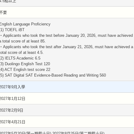
4.5點以上
不要
English Language Proficiency
(1) TOEFL iBT
・Applicants who took the test before January 20, 2026, must have achieved
a total score of at least 85.
・Applicants who took the test after January 21, 2026, must have achieved a
total score of at least 4.5.
(2) IELTS Academic 6.5
(3) Duolingo English Test 120
(4) ACT English test score 22
(5) SAT Digital SAT Evidence-Based Reading and Writing 560
2027年9月入學
2027年1月12日
2027年2月9日
2027年4月21日
2027年5月20日(第一期截止日) 2027年8月25日(第二期截止日)