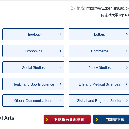
官方網站:
https://www.doshisha.ac.jp/
同志社大学Top Pa
Theology
Letters
Economics
Commerce
Social Studies
Policy Studies
Health and Sports Science
Life and Medical Sciences
Global Communications
Global and Regional Studies
al Arts