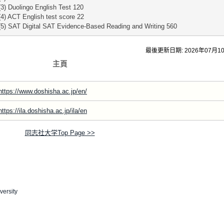
(3) Duolingo English Test 120
(4) ACT English test score 22
(5) SAT Digital SAT Evidence-Based Reading and Writing 560
最後更新日期: 2026年07月1
主頁
https://www.doshisha.ac.jp/en/
https://ila.doshisha.ac.jp/ila/en
同志社大学Top Page >>
versity