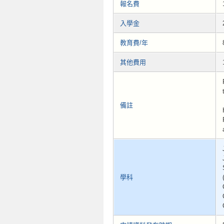
報名費
入學金
教育費/年
其他費用
備註
學科