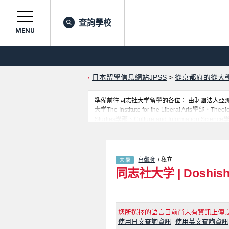
查詢學校
MENU
日本留學信息網站JPSS
>
從京都府的從大
準備前往同志社大学留學的各位： 由財團法人亞洲學
大学The Institute for the Liberal Arts學
Studies學部、Culture and Information Scien
Regional Studies學部等等，各科系
大學、大學院、短大、專門學校等資訊。
京都府
/ 私立
同志社大学
|
Doshish
您所選擇的語言目前尚未有資訊上傳,
使用日文查詢資訊
使用英文查詢資訊