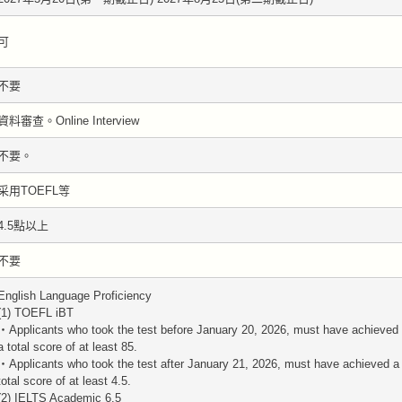
可
不要
資料審查。Online Interview
不要。
采用TOEFL等
4.5點以上
不要
English Language Proficiency
(1) TOEFL iBT
・Applicants who took the test before January 20, 2026, must have achieved
a total score of at least 85.
・Applicants who took the test after January 21, 2026, must have achieved a
total score of at least 4.5.
(2) IELTS Academic 6.5