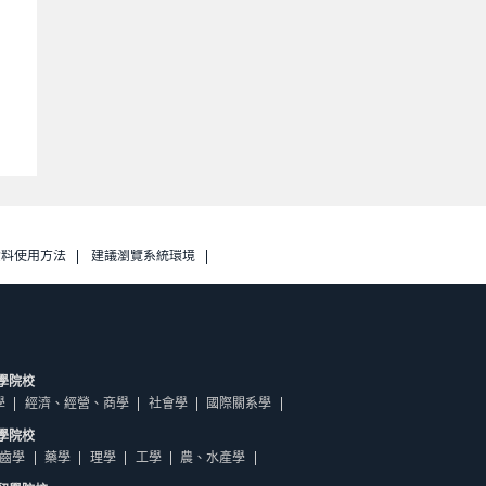
資料使用方法
建議瀏覽系統環境
學院校
學
經濟、經營、商學
社會學
國際關系學
學院校
齒學
藥學
理學
工學
農、水產學