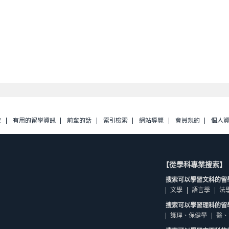
校
有用的留學資訊
前輩的話
索引檢索
網站導覽
會員規約
個人
【從學科專業搜索】
搜索可以學習文科的留
文學
語言學
法
搜索可以學習理科的留
護理、保健學
醫、