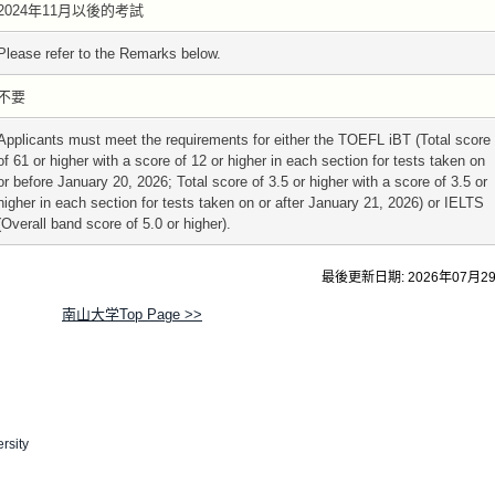
2024年11月以後的考試
Please refer to the Remarks below.
不要
Applicants must meet the requirements for either the TOEFL iBT (Total score
of 61 or higher with a score of 12 or higher in each section for tests taken on
or before January 20, 2026; Total score of 3.5 or higher with a score of 3.5 or
higher in each section for tests taken on or after January 21, 2026) or IELTS
(Overall band score of 5.0 or higher).
最後更新日期: 2026年07月2
南山大学Top Page >>
rsity