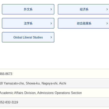
外文系
经济系
法学系
综合政策系
Global Liberal Studies
466-8673
18 Yamazato-cho, Showa-ku, Nagoya-shi, Aichi
Academic Affairs Division, Admissions Operations Section
052-832-3119