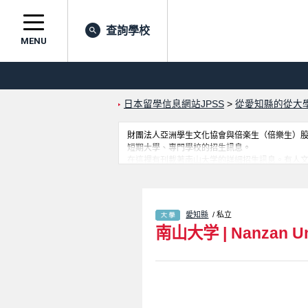
查詢學校
MENU
日本留學信息網站JPSS
>
從愛知縣的從大
財團法人亞洲學生文化協會與倍楽生（倍樂生）股份有
短期大學、專門學校的招生訊息。
在這裡有刊載著南山大学的詳細招生訊息。有人文科学系
Liberal Studies學部等各別學部的不
愛知縣
/ 私立
南山大学
|
Nanzan Un