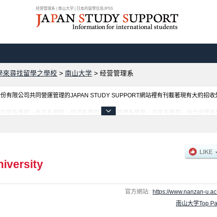
经营管理系 | 南山大学 | 日本的留學信息JPSS
學來尋找留學之學校
>
南山大学
>
经营管理系
限公司共同營運管理的JAPAN STUDY SUPPORT網站裡有刊載著現有大約招
學部、外文系學部、经济系學部、经营管理系學部、法学系學部、综合政策系學部、Science
同訊息，以及招收名額、合格人數等考試資訊、設施介紹、聯絡方式等對外國留學生是必要之
iversity
官方網站:
https://www.nanzan-u.ac.
南山大学Top Pa