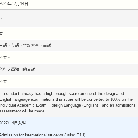
2026年12月14日
可
要
日語、英語、資料審查、面試
不要。
舉行大學獨自的考試
不要
If a student already has a high enough score on one of the designated
English language examinations this score will be converted to 100% on the
Individual Academic Exam "Foreign Language (English)", and an admissions
assessment will be made.
2027年4月入學
Admission for international students (using EJU)