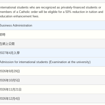
International students who are recognized as privately-financed students or
members of a Catholic order will be eligible for a 50% reduction in tuition and
education enhancement fees.
Business Administration
即時
在網上公開
2027年4月入學
Admission for international students (Examination at the university)
2026年9月29日
2026年10月5日
2026年11月21日
2026年12月4日