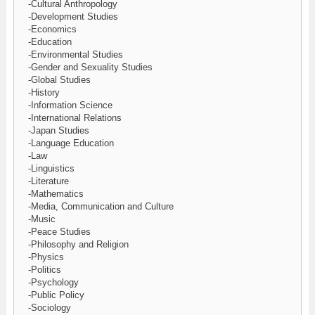
-Cultural Anthropology
-Development Studies
-Economics
-Education
-Environmental Studies
-Gender and Sexuality Studies
-Global Studies
-History
-Information Science
-International Relations
-Japan Studies
-Language Education
-Law
-Linguistics
-Literature
-Mathematics
-Media, Communication and Culture
-Music
-Peace Studies
-Philosophy and Religion
-Physics
-Politics
-Psychology
-Public Policy
-Sociology