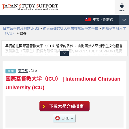
中文（繁體字）
日本留學信息網站JPSS
>
從東京都的從大學來尋找留學之學校
>
国際基督教大学
（ICU）
>
教養
準備前往国際基督教大学（ICU）留學的各位： 由財團法人亞洲學生文化協會
及倍楽生（倍樂生）股份有限公司共同營運的JAPAN STUDY SUPPORT是提
供外國留學生日本留學資訊的網站。国際基督教大学（ICU）教養學部等等，
各科系的詳細資訊都分別刊載在此網站。有需要国際基督教大学（ICU）留學
資訊的各位同學，請多多利用此網站查詢。另外，此網站上也有刊載約招收留
東京都
/ 私立
學生的1300所大學、大學院、短大、專門學校等資訊。
国際基督教大学（ICU）
|
International Christian
University (ICU)