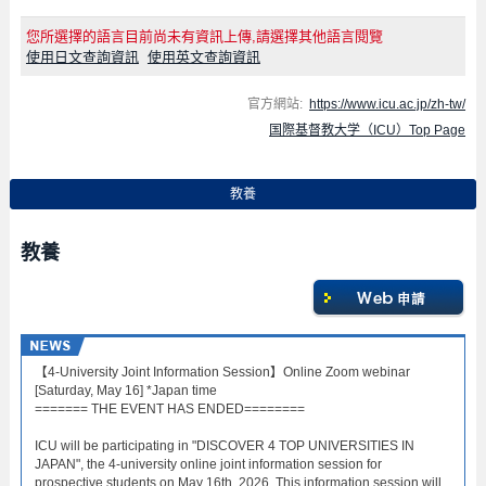
您所選擇的語言目前尚未有資訊上傳,請選擇其他語言閱覽
使用日文查詢資訊
使用英文查詢資訊
官方網站:
https://www.icu.ac.jp/zh-tw/
国際基督教大学（ICU）Top Page
教養
教養
【4-University Joint Information Session】Online Zoom webinar
[Saturday, May 16] *Japan time
======= THE EVENT HAS ENDED========
ICU will be participating in "DISCOVER 4 TOP UNIVERSITIES IN
JAPAN", the 4-university online joint information session for
prospective students on May 16th, 2026. This information session will