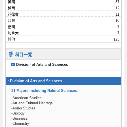
英國
37
越南
12
菲律賓
11
台灣
10
德國
7
加拿大
7
其他
123
科目一覽
Division of Arts and Sciences
Division of Arts and Sciences
31 Majors including Natural Sciences
-American Studies
-Art and Cultural Heritage
-Asian Studies
-Biology
-Business
-Chemistry