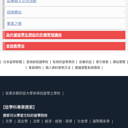
試著融入交流活動
諮詢櫃台
畢業之際
為外國留學生開設的危機管理講座
查詢獎學金
日本留學新聞
查詢欲就讀學校
有用的留學資訊
前輩的話
索引檢索
網站導覽
會員規約
個人資料使用方法
建議瀏覽系統環境
從東京都的從大學來尋找留學之學校
【從學科專業搜索】
搜索可以學習文科的留學院校
文學
語言學
法學
經濟、經營、商學
社會學
國際關系學