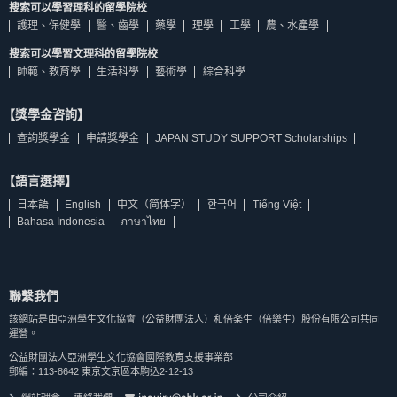
搜索可以學習理科的留學院校
護理、保健學
醫、齒學
藥學
理學
工學
農、水產學
搜索可以學習文理科的留學院校
師範、教育學
生活科學
藝術學
綜合科學
【獎學金咨詢】
查詢獎學金
申請獎學金
JAPAN STUDY SUPPORT Scholarships
【語言選擇】
日本語
English
中文（简体字）
한국어
Tiếng Việt
Bahasa Indonesia
ภาษาไทย
聯繫我們
該網站是由亞洲學生文化協會（公益財團法人）和倍楽生（倍樂生）股份有限公司共同
運營。
公益財團法人亞洲學生文化協會國際教育支援事業部
郵編：113-8642 東京文京區本駒込2-12-13