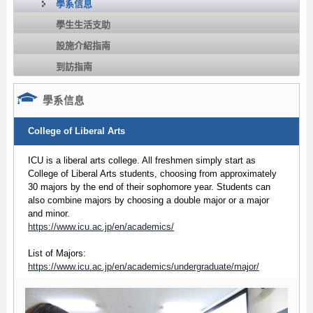
學系信息
學生生活支助
設施介紹指南
到訪指南
學系信息
College of Liberal Arts
ICU is a liberal arts college. All freshmen simply start as
College of Liberal Arts students, choosing from approximately
30 majors by the end of their sophomore year. Students can
also combine majors by choosing a double major or a major
and minor.
https://www.icu.ac.jp/en/academics/
List of Majors:
https://www.icu.ac.jp/en/academics/undergraduate/major/