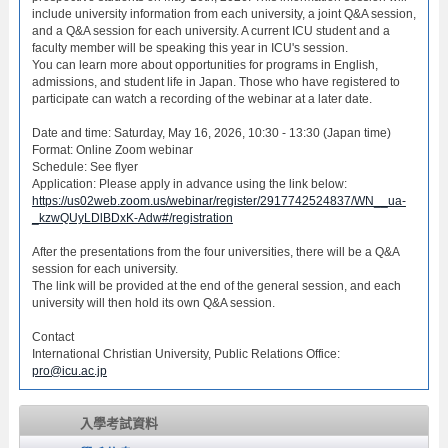
include university information from each university, a joint Q&A session,
and a Q&A session for each university. A current ICU student and a
faculty member will be speaking this year in ICU's session.
You can learn more about opportunities for programs in English,
admissions, and student life in Japan. Those who have registered to
participate can watch a recording of the webinar at a later date.
Date and time: Saturday, May 16, 2026, 10:30 - 13:30 (Japan time)
Format: Online Zoom webinar
Schedule: See flyer
Application: Please apply in advance using the link below:
https://us02web.zoom.us/webinar/register/2917742524837/WN__ua-
_kzwQUyLDlBDxK-Adw#/registration
After the presentations from the four universities, there will be a Q&A
session for each university.
The link will be provided at the end of the general session, and each
university will then hold its own Q&A session.
Contact
International Christian University, Public Relations Office:
pro@icu.ac.jp
入學考試資料