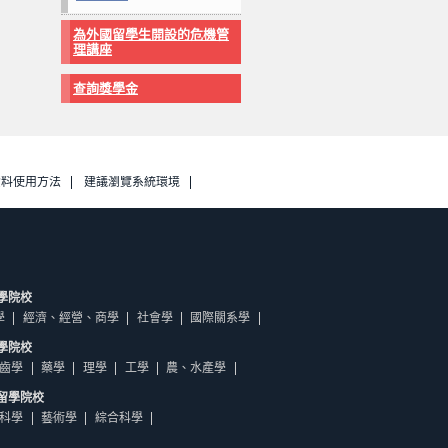
為外國留學生開設的危機管
理講座
查詢獎學金
資料使用方法
建議瀏覽系統環境
學院校
學
經濟、經營、商學
社會學
國際關系學
學院校
齒學
藥學
理學
工學
農、水產學
留學院校
科學
藝術學
綜合科學