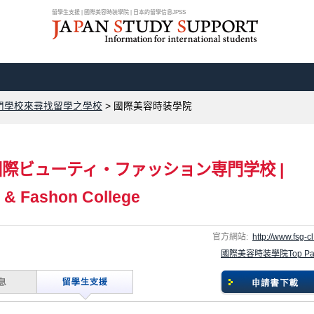
留學生支援 | 國際美容時装學院 | 日本的留學信息JPSS
門學校來尋找留學之學校
>
國際美容時装學院
国際ビューティ・ファッション専門学校
|
y & Fashon College
官方網站:
http://www.fsg-cl
國際美容時装學院Top Pa