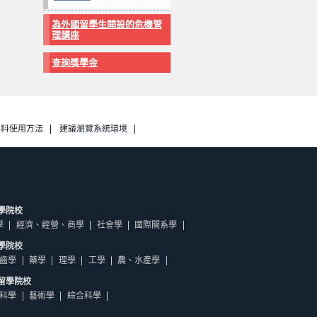
為外國留學生開設的危機管
理講座
查詢獎學金
資料使用方法
建議瀏覽系統環境
學院校
學
經濟、經營、商學
社會學
國際關系學
學院校
齒學
藥學
理學
工學
農、水產學
留學院校
科學
藝術學
綜合科學