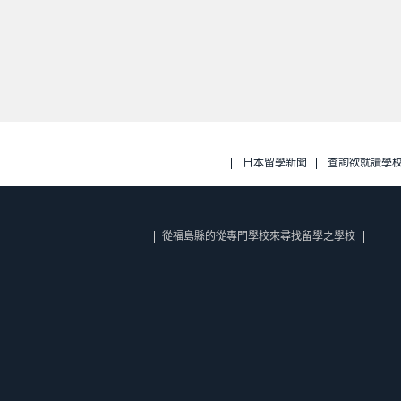
日本留學新聞
查詢欲就讀學
從福島縣的從專門學校來尋找留學之學校