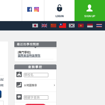
[專門學校]
國際美容時装學院
.jp/
ge
以地圖搜尋