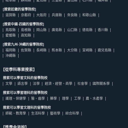
岐阜縣
靜岡縣
愛知縣
三重縣
富山縣
石川縣
福井縣
[搜索近畿的留學院校]
滋賀縣
京都府
大阪府
兵庫縣
奈良縣
和歌山縣
[搜索中國·四國的留學院校]
鳥取縣
島根縣
岡山縣
廣島縣
山口縣
德島縣
香川縣
愛媛縣
高知縣
[搜索九州·沖繩的留學院校]
福岡縣
佐賀縣
長崎縣
熊本縣
大分縣
宮崎縣
鹿兒島縣
沖繩縣
【從學科專業搜索】
搜索可以學習文科的留學院校
文學
語言學
法學
經濟、經營、商學
社會學
國際關系學
搜索可以學習理科的留學院校
護理、保健學
醫、齒學
藥學
理學
工學
農、水產學
搜索可以學習文理科的留學院校
師範、教育學
生活科學
藝術學
綜合科學
【獎學金咨詢】