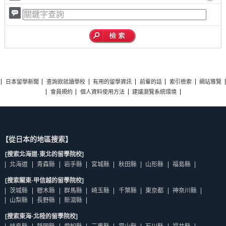
日本留學新聞
查詢欲就讀學校
有用的留學資訊
前輩的話
索引檢索
網站導覽
會員規約
個人資料使用方法
建議瀏覽系統環境
【從日本的地區搜索】
[搜索北海道·東北的留學院校]
北海道
青森縣
岩手縣
宮城縣
秋田縣
山形縣
福島縣
[搜索關東·甲信越的留學院校]
茨城縣
櫪木縣
群馬縣
崎玉縣
千葉縣
東京都
神奈川縣
山梨縣
長野縣
新瀉縣
[搜索東海·北陸的留學院校]