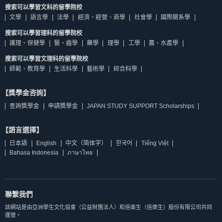
搜索可以學習文科的留學院校
文學
語言學
法學
經濟、經營、商學
社會學
國際關系學
搜索可以學習理科的留學院校
護理、保健學
醫、齒學
藥學
理學
工學
農、水產學
搜索可以學習文理科的留學院校
師範、教育學
生活科學
藝術學
綜合科學
【獎學金咨詢】
查詢獎學金
申請獎學金
JAPAN STUDY SUPPORT Scholarships
【語言選擇】
日本語
English
中文（简体字）
한국어
Tiếng Việt
Bahasa Indonesia
ภาษาไทย
聯繫我們
該網站是由亞洲學生文化協會（公益財團法人）和倍楽生（倍樂生）股份有限公司共同
運營。