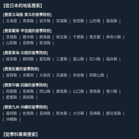
【從日本的地區搜索】
[搜索北海道·東北的留學院校]
北海道
青森縣
岩手縣
宮城縣
秋田縣
山形縣
福島縣
[搜索關東·甲信越的留學院校]
茨城縣
櫪木縣
群馬縣
崎玉縣
千葉縣
東京都
神奈川縣
山梨縣
長野縣
新瀉縣
[搜索東海·北陸的留學院校]
岐阜縣
靜岡縣
愛知縣
三重縣
富山縣
石川縣
福井縣
[搜索近畿的留學院校]
滋賀縣
京都府
大阪府
兵庫縣
奈良縣
和歌山縣
[搜索中國·四國的留學院校]
鳥取縣
島根縣
岡山縣
廣島縣
山口縣
德島縣
香川縣
愛媛縣
高知縣
[搜索九州·沖繩的留學院校]
福岡縣
佐賀縣
長崎縣
熊本縣
大分縣
宮崎縣
鹿兒島縣
沖繩縣
【從學科專業搜索】