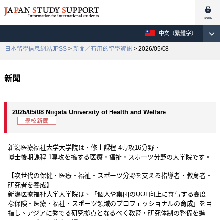
中文（繁體字）
日本留學信息網站JPSS
>
新聞／有用的留學資訊
> 2026/05/08
新聞
2026/05/08 Niigata University of Health and Welfare
新潟医療福祉大学大学院は、修士課程 4専攻16分野、
博士後期課程 1専攻を擁する医療・福祉・スポーツ分野の大学院です。
【次世代の保健・医療・福祉・スポーツ分野を支える指導者・教育者・
研究者を養成】
新潟医療福祉大学大学院は、「個人や集団のQOL向上に寄与する高度
な保険・医療・福祉・スポーツ領域のプロフェッショナルの育成」を目
指し、アジアに秀でる研究拠点となるべく教育・研究体制の整備を進