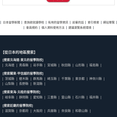
日本留學新聞
查詢欲就讀學校
有用的留學資訊
前輩的話
索引檢索
網站導覽
會員規約
個人資料使用方法
建議瀏覽系統環境
【從日本的地區搜索】
[搜索北海道·東北的留學院校]
北海道
青森縣
岩手縣
宮城縣
秋田縣
山形縣
福島縣
[搜索關東·甲信越的留學院校]
茨城縣
櫪木縣
群馬縣
崎玉縣
千葉縣
東京都
神奈川縣
山梨縣
長野縣
新瀉縣
[搜索東海·北陸的留學院校]
岐阜縣
靜岡縣
愛知縣
三重縣
富山縣
石川縣
福井縣
[搜索近畿的留學院校]
滋賀縣
京都府
大阪府
兵庫縣
奈良縣
和歌山縣