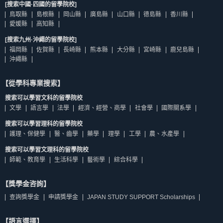
[搜索中國·四國的留學院校]
鳥取縣
島根縣
岡山縣
廣島縣
山口縣
德島縣
香川縣
愛媛縣
高知縣
[搜索九州·沖繩的留學院校]
福岡縣
佐賀縣
長崎縣
熊本縣
大分縣
宮崎縣
鹿兒島縣
沖繩縣
【從學科專業搜索】
搜索可以學習文科的留學院校
文學
語言學
法學
經濟、經營、商學
社會學
國際關系學
搜索可以學習理科的留學院校
護理、保健學
醫、齒學
藥學
理學
工學
農、水產學
搜索可以學習文理科的留學院校
師範、教育學
生活科學
藝術學
綜合科學
【獎學金咨詢】
查詢獎學金
申請獎學金
JAPAN STUDY SUPPORT Scholarships
【語言選擇】