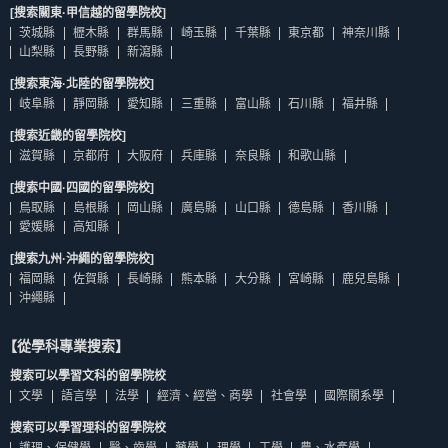
[搜索關東·甲信越的留學院校]
茨城縣
櫪木縣
群馬縣
崎玉縣
千葉縣
東京都
神奈川縣
山梨縣
長野縣
新瀉縣
[搜索東海·北陸的留學院校]
岐阜縣
靜岡縣
愛知縣
三重縣
富山縣
石川縣
福井縣
[搜索近畿的留學院校]
滋賀縣
京都府
大阪府
兵庫縣
奈良縣
和歌山縣
[搜索中國·四國的留學院校]
鳥取縣
島根縣
岡山縣
廣島縣
山口縣
德島縣
香川縣
愛媛縣
高知縣
[搜索九州·沖繩的留學院校]
福岡縣
佐賀縣
長崎縣
熊本縣
大分縣
宮崎縣
鹿兒島縣
沖繩縣
【從學科專業搜索】
搜索可以學習文科的留學院校
文學
語言學
法學
經濟、經營、商學
社會學
國際關系學
搜索可以學習理科的留學院校