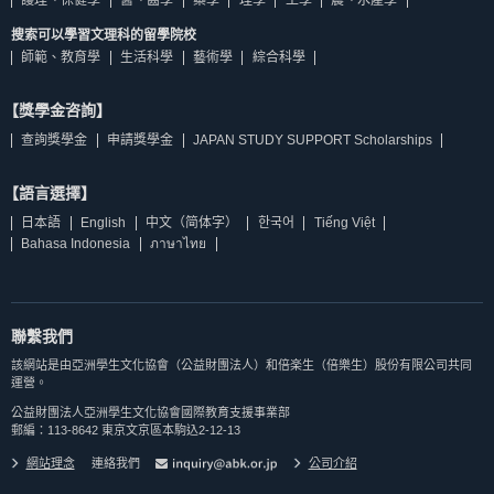
護理、保健學
醫、齒學
藥學
理學
工學
農、水產學
搜索可以學習文理科的留學院校
師範、教育學
生活科學
藝術學
綜合科學
【獎學金咨詢】
查詢獎學金
申請獎學金
JAPAN STUDY SUPPORT Scholarships
【語言選擇】
日本語
English
中文（简体字）
한국어
Tiếng Việt
Bahasa Indonesia
ภาษาไทย
聯繫我們
該網站是由亞洲學生文化協會（公益財團法人）和倍楽生（倍樂生）股份有限公司共同
運營。
公益財團法人亞洲學生文化協會國際教育支援事業部
郵編：113-8642 東京文京區本駒込2-12-13
網站理念
連絡我們
公司介紹