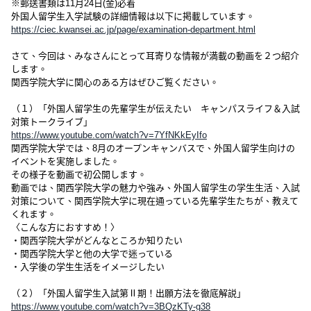
※郵送書類は11月24日(金)必着
外国人留学生入学試験の詳細情報は以下に掲載しています。
https://ciec.kwansei.ac.jp/page/examination-department.html
さて、今回は、みなさんにとって耳寄りな情報が満載の動画を２つ紹介
します。
関西学院大学に関心のある方はぜひご覧ください。
（１）「外国人留学生の先輩学生が伝えたい キャンパスライフ＆入試
対策トークライブ」
https://www.youtube.com/watch?v=7YfNKkEyIfo
関西学院大学では、8月のオープンキャンバスで、外国人留学生向けの
イベントを実施しました。
その様子を動画で初公開します。
動画では、関西学院大学の魅力や強み、外国人留学生の学生生活、入試
対策について、関西学院大学に現在通っている先輩学生たちが、教えて
くれます。
〈こんな方におすすめ！〉
・関西学院大学がどんなところか知りたい
・関西学院大学と他の大学で迷っている
・入学後の学生生活をイメージしたい
（２）「外国人留学生入試第Ⅱ期！出願方法を徹底解説」
https://www.youtube.com/watch?v=3BQzKTy-g38