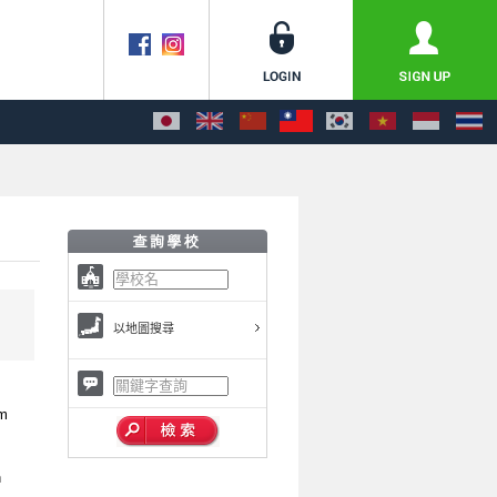
以地圖搜尋
am
n