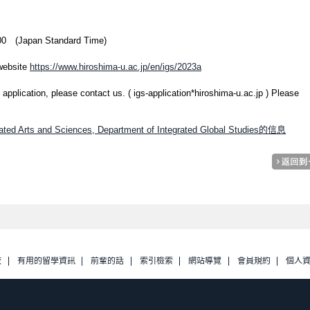
17:00 (Japan Standard Time)
 website
https://www.hiroshima-u.ac.jp/en/igs/2023a
application, please contact us. ( igs-application*hiroshima-u.ac.jp ) Please
grated Arts and Sciences, Department of Integrated Global Studies的信息
校
有用的留學資訊
前輩的話
索引檢索
網站導覽
會員規約
個人