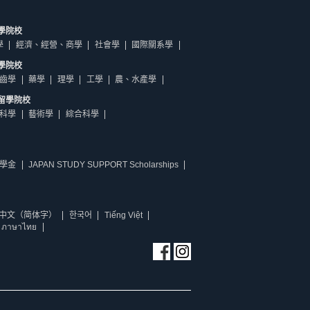
學院校
學
經濟、經營、商學
社會學
國際關系學
學院校
齒學
藥學
理學
工學
農、水產學
留學院校
科學
藝術學
綜合科學
學金
JAPAN STUDY SUPPORT Scholarships
中文（简体字）
한국어
Tiếng Việt
ภาษาไทย