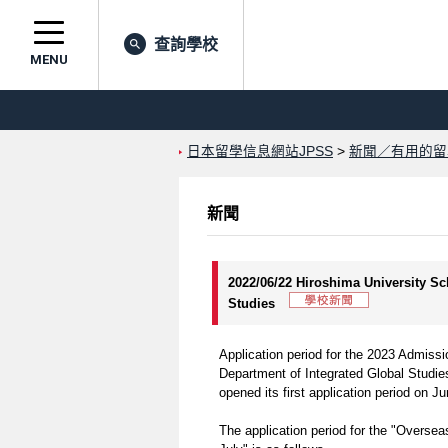
查詢學校
MENU
日本留學信息網站JPSS
>
新聞／有用的留
新聞
2022/06/22 Hiroshima University Sc
Studies
Application period for the 2023 Admissi
Department of Integrated Global Studie
opened its first application period on J
The application period for the "Oversea