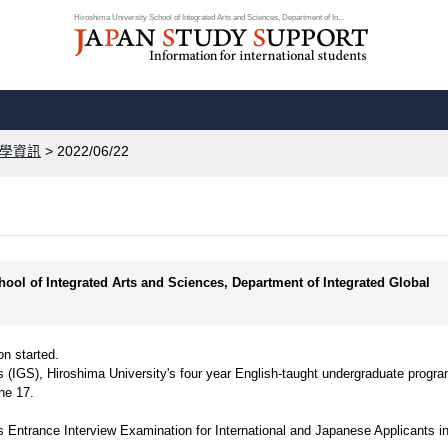
Hiroshima University School of Integrated Arts and Sciences, Department of In...
學資訊
> 2022/06/22
hool of Integrated Arts and Sciences, Department of Integrated Global
on started.
s (IGS), Hiroshima University's four year English-taught undergraduate progr
une 17.
s Entrance Interview Examination for International and Japanese Applicants i