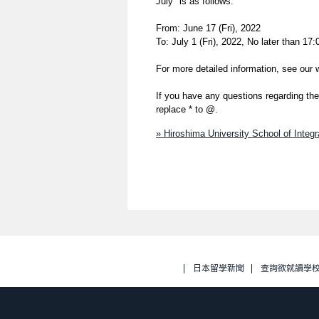
July" is as follows.
From: June 17 (Fri), 2022
To: July 1 (Fri), 2022, No later than 
For more detailed information, see our
If you have any questions regarding the 
replace * to @.
» Hiroshima University School of Inte
日本留學新聞
查詢欲就讀學