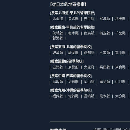
【從日本的地區搜索】
[搜索北海道·東北的留學院校]
北海道
青森縣
岩手縣
宮城縣
秋田縣
[搜索關東·甲信越的留學院校]
茨城縣
櫪木縣
群馬縣
崎玉縣
千葉縣
新瀉縣
[搜索東海·北陸的留學院校]
岐阜縣
靜岡縣
愛知縣
三重縣
富山縣
[搜索近畿的留學院校]
滋賀縣
京都府
大阪府
兵庫縣
奈良縣
[搜索中國·四國的留學院校]
鳥取縣
島根縣
岡山縣
廣島縣
山口縣
[搜索九州·沖繩的留學院校]
福岡縣
佐賀縣
長崎縣
熊本縣
大分縣