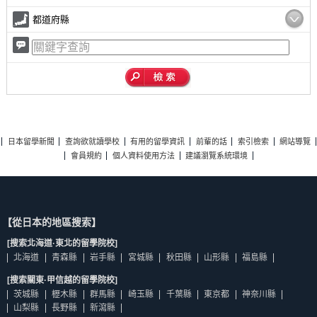
都道府縣
日本留學新聞
查詢欲就讀學校
有用的留學資訊
前輩的話
索引檢索
網站導覽
會員規約
個人資料使用方法
建議瀏覽系統環境
【從日本的地區搜索】
[搜索北海道·東北的留學院校]
北海道
青森縣
岩手縣
宮城縣
秋田縣
山形縣
福島縣
[搜索關東·甲信越的留學院校]
茨城縣
櫪木縣
群馬縣
崎玉縣
千葉縣
東京都
神奈川縣
山梨縣
長野縣
新瀉縣