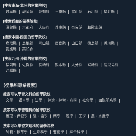
[搜索東海·北陸的留學院校]
岐阜縣
靜岡縣
愛知縣
三重縣
富山縣
石川縣
福井縣
[搜索近畿的留學院校]
滋賀縣
京都府
大阪府
兵庫縣
奈良縣
和歌山縣
[搜索中國·四國的留學院校]
鳥取縣
島根縣
岡山縣
廣島縣
山口縣
德島縣
香川縣
愛媛縣
高知縣
[搜索九州·沖繩的留學院校]
福岡縣
佐賀縣
長崎縣
熊本縣
大分縣
宮崎縣
鹿兒島縣
沖繩縣
【從學科專業搜索】
搜索可以學習文科的留學院校
文學
語言學
法學
經濟、經營、商學
社會學
國際關系學
搜索可以學習理科的留學院校
護理、保健學
醫、齒學
藥學
理學
工學
農、水產學
搜索可以學習文理科的留學院校
師範、教育學
生活科學
藝術學
綜合科學