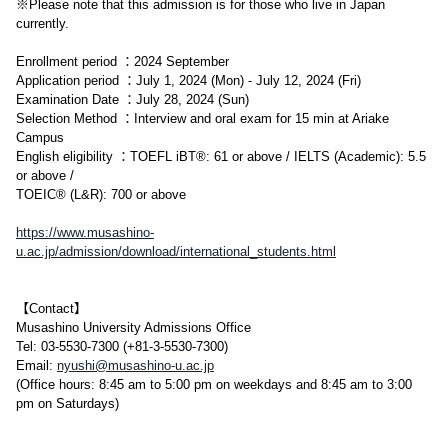
※Please note that this admission is for those who live in Japan
currently.
Enrollment period ：2024 September
Application period ：July 1, 2024 (Mon) - July 12, 2024 (Fri)
Examination Date ：July 28, 2024 (Sun)
Selection Method ：Interview and oral exam for 15 min at Ariake
Campus
English eligibility ：TOEFL iBT®: 61 or above / IELTS (Academic): 5.5
or above /
TOEIC® (L&R): 700 or above
https://www.musashino-
u.ac.jp/admission/download/international_students.html
【Contact】
Musashino University Admissions Office
Tel: 03-5530-7300 (+81-3-5530-7300)
Email:
nyushi@musashino-u.ac.jp
(Office hours: 8:45 am to 5:00 pm on weekdays and 8:45 am to 3:00
pm on Saturdays)