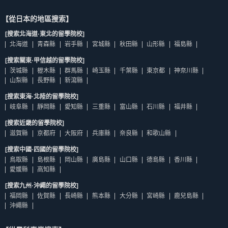
【從日本的地區搜索】
[搜索北海道·東北的留學院校]
北海道
青森縣
岩手縣
宮城縣
秋田縣
山形縣
福島縣
[搜索關東·甲信越的留學院校]
茨城縣
櫪木縣
群馬縣
崎玉縣
千葉縣
東京都
神奈川縣
山梨縣
長野縣
新瀉縣
[搜索東海·北陸的留學院校]
岐阜縣
靜岡縣
愛知縣
三重縣
富山縣
石川縣
福井縣
[搜索近畿的留學院校]
滋賀縣
京都府
大阪府
兵庫縣
奈良縣
和歌山縣
[搜索中國·四國的留學院校]
鳥取縣
島根縣
岡山縣
廣島縣
山口縣
德島縣
香川縣
愛媛縣
高知縣
[搜索九州·沖繩的留學院校]
福岡縣
佐賀縣
長崎縣
熊本縣
大分縣
宮崎縣
鹿兒島縣
沖繩縣