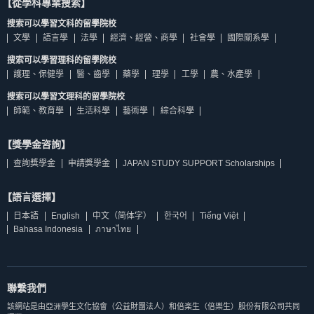
【從學科專業搜索】
搜索可以學習文科的留學院校
文學
語言學
法學
經濟、經營、商學
社會學
國際關系學
搜索可以學習理科的留學院校
護理、保健學
醫、齒學
藥學
理學
工學
農、水產學
搜索可以學習文理科的留學院校
師範、教育學
生活科學
藝術學
綜合科學
【獎學金咨詢】
查詢獎學金
申請獎學金
JAPAN STUDY SUPPORT Scholarships
【語言選擇】
日本語
English
中文（简体字）
한국어
Tiếng Việt
Bahasa Indonesia
ภาษาไทย
聯繫我們
該網站是由亞洲學生文化協會（公益財團法人）和倍楽生（倍樂生）股份有限公司共同