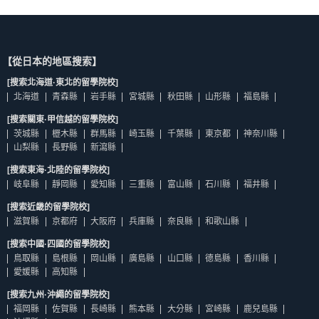
【從日本的地區搜索】
[搜索北海道·東北的留學院校]
北海道
青森縣
岩手縣
宮城縣
秋田縣
山形縣
福島縣
[搜索關東·甲信越的留學院校]
茨城縣
櫪木縣
群馬縣
崎玉縣
千葉縣
東京都
神奈川縣
山梨縣
長野縣
新瀉縣
[搜索東海·北陸的留學院校]
岐阜縣
靜岡縣
愛知縣
三重縣
富山縣
石川縣
福井縣
[搜索近畿的留學院校]
滋賀縣
京都府
大阪府
兵庫縣
奈良縣
和歌山縣
[搜索中國·四國的留學院校]
鳥取縣
島根縣
岡山縣
廣島縣
山口縣
德島縣
香川縣
愛媛縣
高知縣
[搜索九州·沖繩的留學院校]
福岡縣
佐賀縣
長崎縣
熊本縣
大分縣
宮崎縣
鹿兒島縣