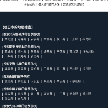
會員規約
個人資料使用方法
建議瀏覽系統環境
【從日本的地區搜索】
[搜索北海道·東北的留學院校]
北海道
青森縣
岩手縣
宮城縣
秋田縣
山形縣
福島縣
[搜索關東·甲信越的留學院校]
茨城縣
櫪木縣
群馬縣
崎玉縣
千葉縣
東京都
神奈川縣
山梨縣
長野縣
新瀉縣
[搜索東海·北陸的留學院校]
岐阜縣
靜岡縣
愛知縣
三重縣
富山縣
石川縣
福井縣
[搜索近畿的留學院校]
滋賀縣
京都府
大阪府
兵庫縣
奈良縣
和歌山縣
[搜索中國·四國的留學院校]
鳥取縣
島根縣
岡山縣
廣島縣
山口縣
德島縣
香川縣
愛媛縣
高知縣
[搜索九州·沖繩的留學院校]