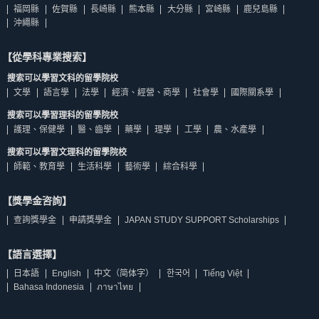
福岡縣
佐賀縣
長崎縣
熊本縣
大分縣
宮崎縣
鹿兒島縣
沖繩縣
【從學科專業搜索】
搜索可以學習文科的留學院校
文學
語言學
法學
經濟、經營、商學
社會學
國際關系學
搜索可以學習理科的留學院校
護理、保健學
醫、齒學
藥學
理學
工學
農、水產學
搜索可以學習文理科的留學院校
師範、教育學
生活科學
藝術學
綜合科學
【獎學金咨詢】
查詢獎學金
申請獎學金
JAPAN STUDY SUPPORT Scholarships
【語言選擇】
日本語
English
中文（简体字）
한국어
Tiếng Việt
Bahasa Indonesia
ภาษาไทย