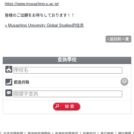
https://www.musashino-u.ac.jp/
皆様のご出願をお待ちしております！！
» Musashino University Global Studies的信息
查詢學校
都道府縣
日本留學新聞
查詢欲就讀學校
有用的留學資訊
前輩的話
索引檢索
網站導覽