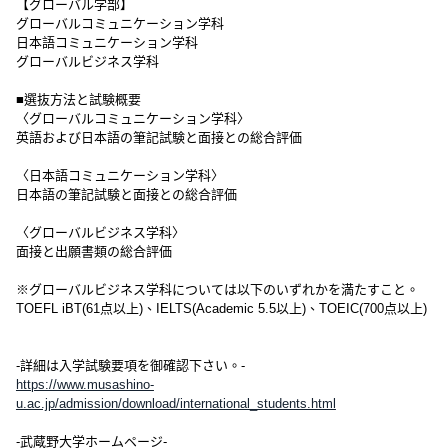
【グローバル学部】
グローバルコミュニケーション学科
日本語コミュニケーション学科
グローバルビジネス学科
■選抜方法と試験概要
〈グローバルコミュニケーション学科〉
英語および日本語の筆記試験と面接との総合評価
〈日本語コミュニケーション学科〉
日本語の筆記試験と面接との総合評価
〈グローバルビジネス学科〉
面接と出願書類の総合評価
※グローバルビジネス学科については以下のいずれかを満たすこと。
TOEFL iBT(61点以上)、IELTS(Academic 5.5以上)、TOEIC(700点以上)
-詳細は入学試験要項を御確認下さい。-
https://www.musashino-
u.ac.jp/admission/download/international_students.html
-武蔵野大学ホームページ-