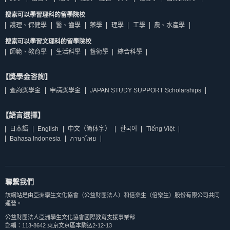
搜索可以學習理科的留學院校
護理、保健學
醫、齒學
藥學
理學
工學
農、水產學
搜索可以學習文理科的留學院校
師範、教育學
生活科學
藝術學
綜合科學
【獎學金咨詢】
查詢獎學金
申請獎學金
JAPAN STUDY SUPPORT Scholarships
【語言選擇】
日本語
English
中文（简体字）
한국어
Tiếng Việt
Bahasa Indonesia
ภาษาไทย
聯繫我們
該網站是由亞洲學生文化協會（公益財團法人）和倍楽生（倍樂生）股份有限公司共同
運營。
公益財團法人亞洲學生文化協會國際教育支援事業部
郵編：113-8642 東京文京區本駒込2-12-13