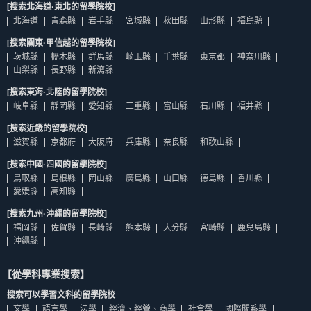
[搜索北海道·東北的留學院校]
北海道
青森縣
岩手縣
宮城縣
秋田縣
山形縣
福島縣
[搜索關東·甲信越的留學院校]
茨城縣
櫪木縣
群馬縣
崎玉縣
千葉縣
東京都
神奈川縣
山梨縣
長野縣
新瀉縣
[搜索東海·北陸的留學院校]
岐阜縣
靜岡縣
愛知縣
三重縣
富山縣
石川縣
福井縣
[搜索近畿的留學院校]
滋賀縣
京都府
大阪府
兵庫縣
奈良縣
和歌山縣
[搜索中國·四國的留學院校]
鳥取縣
島根縣
岡山縣
廣島縣
山口縣
德島縣
香川縣
愛媛縣
高知縣
[搜索九州·沖繩的留學院校]
福岡縣
佐賀縣
長崎縣
熊本縣
大分縣
宮崎縣
鹿兒島縣
沖繩縣
【從學科專業搜索】
搜索可以學習文科的留學院校
文學
語言學
法學
經濟、經營、商學
社會學
國際關系學