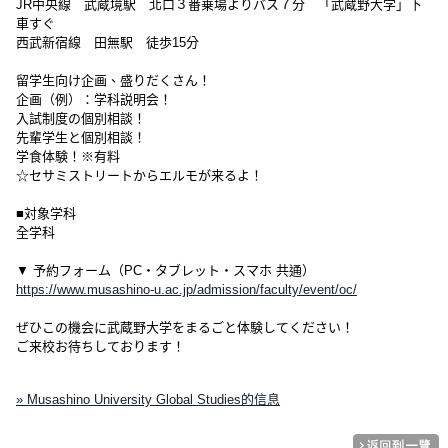
JR中央線 武蔵境駅 北口３番乗場よりバス７分 「武蔵野大学」下
車すぐ
西武新宿線 田無駅 徒歩15分
留学生向け企画、盛りだくさん！
企画（例）：学科説明会！
入試制度の個別相談！
先輩学生と個別相談！
学食体験！※有料
☆セサミストリートからエルモが来るよ！
■対象学科
全学科
▼ 予約フォーム（PC・タブレット・スマホ 共通）
https://www.musashino-u.ac.jp/admission/faculty/event/oc/
ぜひこの機会に武蔵野大学をまるごと体験してください！
ご来校お待ちしております！
» Musashino University Global Studies的信息