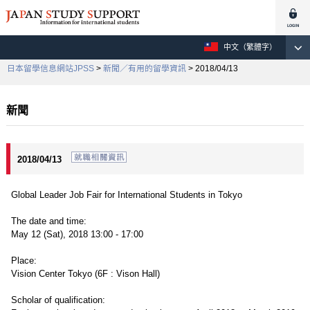
中文（繁體字）
日本留學信息網站JPSS
>
新聞／有用的留學資訊
> 2018/04/13
新聞
2018/04/13
Global Leader Job Fair for International Students in Tokyo
The date and time:
May 12 (Sat), 2018 13:00 - 17:00
Place:
Vision Center Tokyo (6F : Vison Hall)
Scholar of qualification: