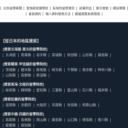
日本留學新聞
查詢欲就讀學校
有用的留學資訊
前輩的話
索引檢索
網站導覽
會員規約
個人資料使用方法
建議瀏覽系統環境
【從日本的地區搜索】
[搜索北海道·東北的留學院校]
北海道
青森縣
岩手縣
宮城縣
秋田縣
山形縣
福島縣
[搜索關東·甲信越的留學院校]
茨城縣
櫪木縣
群馬縣
崎玉縣
千葉縣
東京都
神奈川縣
山梨縣
長野縣
新瀉縣
[搜索東海·北陸的留學院校]
岐阜縣
靜岡縣
愛知縣
三重縣
富山縣
石川縣
福井縣
[搜索近畿的留學院校]
滋賀縣
京都府
大阪府
兵庫縣
奈良縣
和歌山縣
[搜索中國·四國的留學院校]
鳥取縣
島根縣
岡山縣
廣島縣
山口縣
德島縣
香川縣
愛媛縣
高知縣