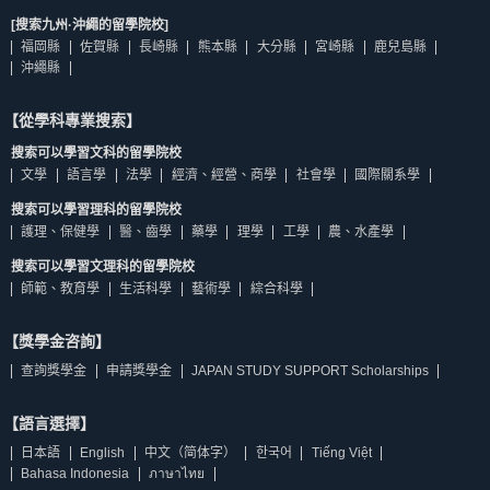
[搜索九州·沖繩的留學院校]
福岡縣
佐賀縣
長崎縣
熊本縣
大分縣
宮崎縣
鹿兒島縣
沖繩縣
【從學科專業搜索】
搜索可以學習文科的留學院校
文學
語言學
法學
經濟、經營、商學
社會學
國際關系學
搜索可以學習理科的留學院校
護理、保健學
醫、齒學
藥學
理學
工學
農、水產學
搜索可以學習文理科的留學院校
師範、教育學
生活科學
藝術學
綜合科學
【獎學金咨詢】
查詢獎學金
申請獎學金
JAPAN STUDY SUPPORT Scholarships
【語言選擇】
日本語
English
中文（简体字）
한국어
Tiếng Việt
Bahasa Indonesia
ภาษาไทย