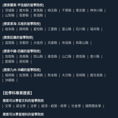
[搜索關東·甲信越的留學院校]
茨城縣
櫪木縣
群馬縣
崎玉縣
千葉縣
東京都
神奈川縣
山梨縣
長野縣
新瀉縣
[搜索東海·北陸的留學院校]
岐阜縣
靜岡縣
愛知縣
三重縣
富山縣
石川縣
福井縣
[搜索近畿的留學院校]
滋賀縣
京都府
大阪府
兵庫縣
奈良縣
和歌山縣
[搜索中國·四國的留學院校]
鳥取縣
島根縣
岡山縣
廣島縣
山口縣
德島縣
香川縣
愛媛縣
高知縣
[搜索九州·沖繩的留學院校]
福岡縣
佐賀縣
長崎縣
熊本縣
大分縣
宮崎縣
鹿兒島縣
沖繩縣
【從學科專業搜索】
搜索可以學習文科的留學院校
文學
語言學
法學
經濟、經營、商學
社會學
國際關系學
搜索可以學習理科的留學院校