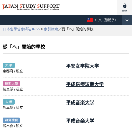
中文（繁體字）
日本留學信息網站JPSS
>
索引檢索
／從「へ」開始的學校
從「へ」開始的學校
平安女学院大学
京都府 / 私立
平成医療短期大学
岐阜縣 / 私立
平成音楽大学
熊本縣 / 私立
平成音楽大学
熊本縣 / 私立