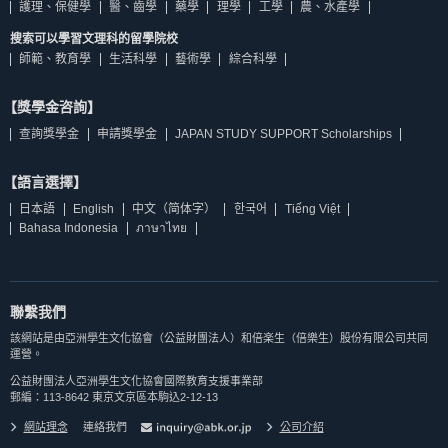
護理、保健學
醫、齒學
藥學
理學
工學
農、水產學
搜索可以學習文理科的留學院校
師範、教育學
生活科學
藝術學
綜合科學
【獎學金咨詢】
查詢獎學金
申請獎學金
JAPAN STUDY SUPPORT Scholarships
【語言選擇】
日本語
English
中文（简体字）
한국어
Tiếng Việt
Bahasa Indonesia
ภาษาไทย
聯繫我們
該網站是由亞洲學生文化協會（公益財團法人）和倍楽生（倍樂生）股份有限公司共同
運營。
公益財團法人亞洲學生文化協會國際教育支援事業部
郵編：113-8642 東京文京區本駒込2-12-13
網站理念
連絡我們
公司介紹