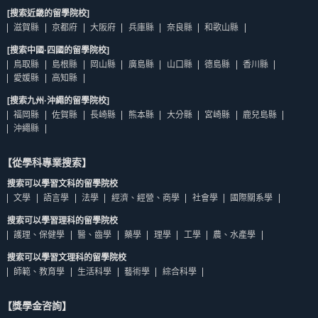
[搜索近畿的留學院校]
滋賀縣
京都府
大阪府
兵庫縣
奈良縣
和歌山縣
[搜索中國·四國的留學院校]
鳥取縣
島根縣
岡山縣
廣島縣
山口縣
德島縣
香川縣
愛媛縣
高知縣
[搜索九州·沖繩的留學院校]
福岡縣
佐賀縣
長崎縣
熊本縣
大分縣
宮崎縣
鹿兒島縣
沖繩縣
【從學科專業搜索】
搜索可以學習文科的留學院校
文學
語言學
法學
經濟、經營、商學
社會學
國際關系學
搜索可以學習理科的留學院校
護理、保健學
醫、齒學
藥學
理學
工學
農、水產學
搜索可以學習文理科的留學院校
師範、教育學
生活科學
藝術學
綜合科學
【獎學金咨詢】