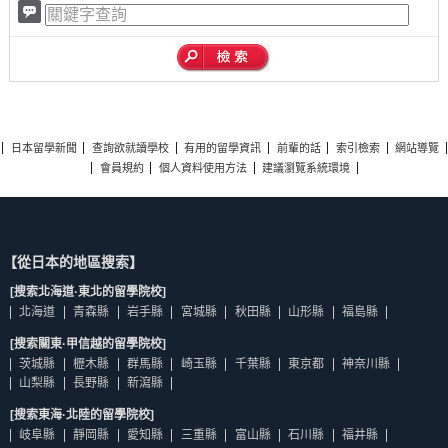
日本留學新聞
查詢欲就讀學校
有用的留學資訊
前輩的話
索引檢索
網站導覽
會員規約
個人資料使用方法
建議瀏覽系統環境
【從日本的地區搜索】
[搜索北海道·東北的留學院校]
北海道
青森縣
岩手縣
宮城縣
秋田縣
山形縣
福島縣
[搜索關東·甲信越的留學院校]
茨城縣
櫪木縣
群馬縣
崎玉縣
千葉縣
東京都
神奈川縣
山梨縣
長野縣
新瀉縣
[搜索東海·北陸的留學院校]
岐阜縣
靜岡縣
愛知縣
三重縣
富山縣
石川縣
福井縣