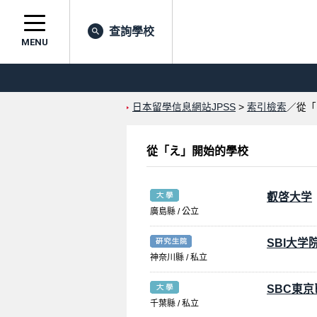
查詢學校
MENU
日本留學信息網站JPSS
>
索引檢索
／從「
從「え」開始的學校
叡啓大学
廣島縣 / 公立
SBI大学
神奈川縣 / 私立
SBC東
千葉縣 / 私立