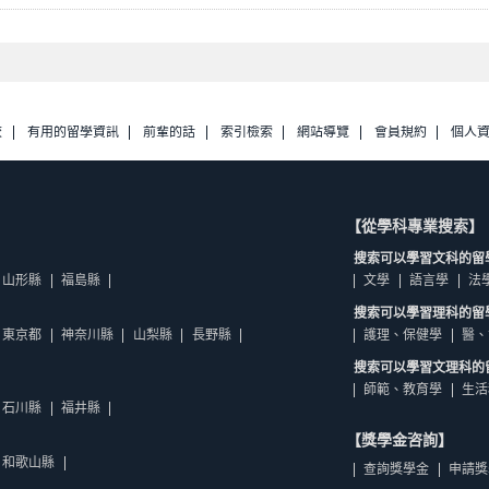
校
有用的留學資訊
前輩的話
索引檢索
網站導覽
會員規約
個人
【從學科專業搜索】
搜索可以學習文科的留
山形縣
福島縣
文學
語言學
法
搜索可以學習理科的留
東京都
神奈川縣
山梨縣
長野縣
護理、保健學
醫、
搜索可以學習文理科的
師範、教育學
生活
石川縣
福井縣
【獎學金咨詢】
和歌山縣
查詢獎學金
申請獎