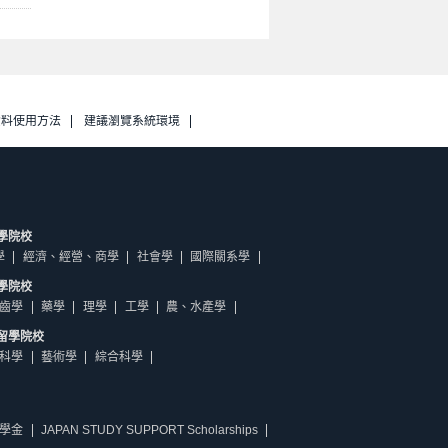
資料使用方法
建議瀏覽系統環境
學院校
學
經濟、經營、商學
社會學
國際關系學
學院校
齒學
藥學
理學
工學
農、水產學
留學院校
科學
藝術學
綜合科學
學金
JAPAN STUDY SUPPORT Scholarships