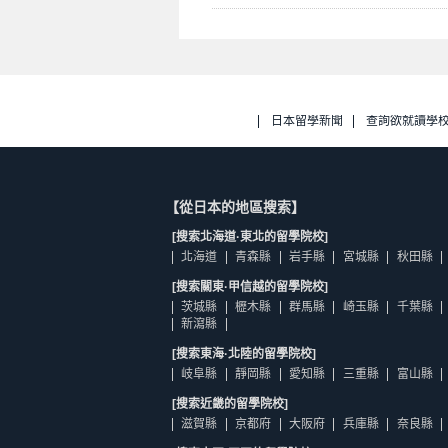
日本留學新聞
查詢欲就讀學
【從日本的地區搜索】
[搜索北海道·東北的留學院校]
北海道
青森縣
岩手縣
宮城縣
秋田縣
[搜索關東·甲信越的留學院校]
茨城縣
櫪木縣
群馬縣
崎玉縣
千葉縣
新瀉縣
[搜索東海·北陸的留學院校]
岐阜縣
靜岡縣
愛知縣
三重縣
富山縣
[搜索近畿的留學院校]
滋賀縣
京都府
大阪府
兵庫縣
奈良縣