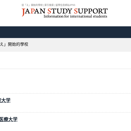
從「え」開始的學校 | 索引檢索 | 留學信息網站JPSS
え」開始的學校
院大学
京医療大学