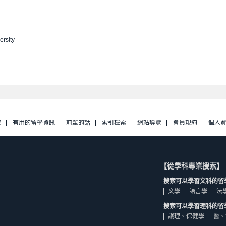
ersity
校
有用的留學資訊
前輩的話
索引檢索
網站導覽
會員規約
個人
【從學科專業搜索】
搜索可以學習文科的留
文學
語言學
法
搜索可以學習理科的留
護理、保健學
醫、