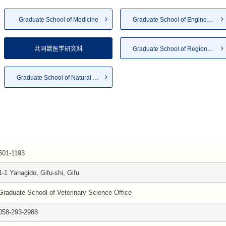
Graduate School of Medicine
Graduate School of Engineering
共同獣医学研究科
Graduate School of Regional S...
Graduate School of Natural Sc...
501-1193
1-1 Yanagido, Gifu-shi, Gifu
Graduate School of Veterinary Science Office
058-293-2988