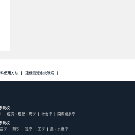
資料使用方法
建議瀏覽系統環境
學院校
學
經濟、經營、商學
社會學
國際關系學
學院校
齒學
藥學
理學
工學
農、水產學