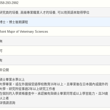
058-293-2992
研究員的培養, 高級專業職業人才的培養, 可以用英語來取得學位
博士・博士後期課程
Joint Major of Veterinary Sciences
無
可
有
非公開
碩士畢業水準以上
大學畢業，或在外國接受過學校教育16年以上，且畢業後在日本國內或國外的
大學、研究所從事過2年以上研究工作者
在個別的入學資格審查中，承認擁有與碩士畢業同等或以上學習能力，且24歲
以上者
詳情請咨詢