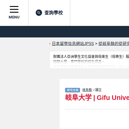
查詢學校
MENU
日本留學信息網站JPSS
>
從岐阜縣的從研
財團法人亞洲學生文化協會與倍楽生（倍樂生）股份有
短期大學、專門學校的招生訊息。
在這裡有刊載著岐阜大学的詳細招生訊息。有Graduate School of
Agricultural Science, Gifu University、共同獣医学
Graduate School of Natural S
請務必查閱及利用此網站。
岐阜縣
/ 國立
岐阜大学
|
Gifu Unive