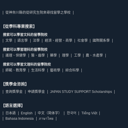
從神奈川縣的從研究生院來尋找留學之學校
【從學科專業搜索】
搜索可以學習文科的留學院校
文學
語言學
法學
經濟、經營、商學
社會學
國際關系學
搜索可以學習理科的留學院校
護理、保健學
醫、齒學
藥學
理學
工學
農、水產學
搜索可以學習文理科的留學院校
師範、教育學
生活科學
藝術學
綜合科學
【獎學金咨詢】
查詢獎學金
申請獎學金
JAPAN STUDY SUPPORT Scholarships
【語言選擇】
日本語
English
中文（简体字）
한국어
Tiếng Việt
Bahasa Indonesia
ภาษาไทย