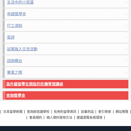
生活中的小常識
申請獎學金
打工須知
簽證
試著融入交流活動
諮詢櫃台
畢業之際
為外國留學生開設的危機管理講座
查詢獎學金
日本留學新聞
查詢欲就讀學校
有用的留學資訊
前輩的話
索引檢索
網站導覽
會員規約
個人資料使用方法
建議瀏覽系統環境