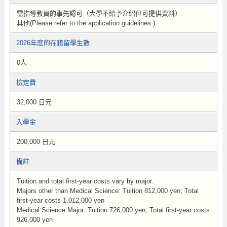
需指導教員的事先認可（大學不給予介紹但可提供資料）
其他(Please refer to the application guidelines.)
2026年度的在籍留學生數
0人
檢定費
32,000 日元
入學金
200,000 日元
備註
Tuition and total first-year costs vary by major.
Majors other than Medical Science: Tuition 812,000 yen; Total
first-year costs 1,012,000 yen
Medical Science Major: Tuition 726,000 yen; Total first-year costs
926,000 yen