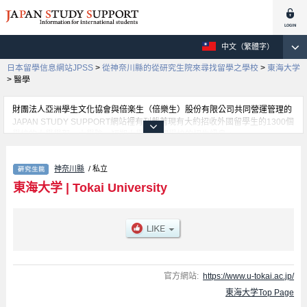
中文（繁體字）
日本留學信息網站JPSS
>
從神奈川縣的從研究生院來尋找留學之學校
>
東海大学
>
醫學
財團法人亞洲學生文化協會與倍楽生（倍樂生）股份有限公司共同營運管理的
JAPAN STUDY SUPPORT網站裡有刊載著現有大約招收外國留學生的1300個
學校的大學學部、大學院、短期大學、專門學校的招生訊息。
在這裡有刊載著東海大学的詳細招生訊息。有綜合理工學、生物科學、文學、
政治學、經濟學、法學、人間環境學、藝術學、體育學、理學、工學、信息通
神奈川縣
/ 私立
信學、海洋學、醫學、Graduate school of health Studies、農學、生物學等各
別研究科的不同訊息，以及招收名額、合格人數等考試資訊、設施介紹、聯絡
東海大学
|
Tokai University
方式等對外國留學生是必要之訊息都刊載於此，請務必查閱及利用此網站。
官方網站:
https://www.u-tokai.ac.jp/
東海大学Top Page