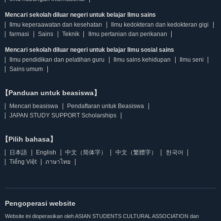
Mencari sekolah diluar negeri untuk belajar Ilmu sains
Ilmu keperaawatan dan kesehatan
Ilmu kedokteran dan kedokteran gigi
farmasi
Sains
Teknik
Ilmu pertanian dan perikanan
Mencari sekolah diluar negeri untuk belajar Ilmu sosial sains
Ilmu pendidikan dan pelatihan guru
Ilmu sains kehidupan
Ilmu seni
Sains umum
【Panduan untuk beasiswa】
Mencari beasiswa
Pendaftaran untuk Beasiswa
JAPAN STUDY SUPPORT Scholarships
【Pilih bahasa】
日本語
English
中文（简体字）
中文（繁體字）
한국어
Tiếng Việt
ภาษาไทย
Pengoperasi website
Website ini dioperasikan oleh ASIAN STUDENTS CULTURAL ASSOCIATION dan