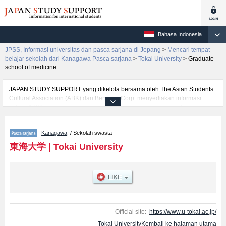
Bahasa Indonesia
JPSS, Informasi universitas dan pasca sarjana di Jepang
>
Mencari tempat
belajar sekolah dari Kanagawa Pasca sarjana
>
Tokai University
>
Graduate
school of medicine
JAPAN STUDY SUPPORT yang dikelola bersama oleh The Asian Students
Cultural Association (ABK) dan Benesse Corp. menyediakan informasi
sekitar 1300 universitas, pascasarjana, universitas yunior, akademi
kejuruan yang siap menerima mahasiswa(i) mancanegara.
Tersedia informasi rinci mengenai Tokai University, mencakup informasi per
Kanagawa
/ Sekolah swasta
jurusan riset seperti %% research %%, serta berbagai informasi yang
berguna bagi mahasiswa(i) mancanegara seperti kuota untuk jumlah
東海大学
|
Tokai University
pendaftar dan jumlah kelulusan ujian masuk mahasiswa(i) mancanegara,
informasi mengenai ujian masuk, prasarana kampus, akses jalan, dan
lainnya. Silakan memanfaatkannya.
Official site:
https://www.u-tokai.ac.jp/
Tokai UniversityKembali ke halaman utama