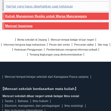
Hal-hal yang harus diperhatikan saat kelulusan
Kuliah Manajemen Resiko untuk Warga Mancanegara
Mencari beasiswa
Berita sekolah di Jepang
Mencari tempat belajar di luar negeri
Informasi berguna bagi mahasiswa
Pesan dari senior
Pencarian daftar
Site map
Ketentuan Penggunaan
Pemberitahuan mengenai informasi pribadi
Tentang lingkungan yang direkomendasikan
Mencari tempat belajar sekolah dari Kanagawa Pasca sarjana
【Mencari sekolah berdasarkan mata kuliah】
Mencari sekolah diluar negeri untuk belajar Ilmu sosial
Sastra
Bahasa
Ilmu hukum
Ekonomi, manajemen, dan perdagangan
Ilmu sosiologi
Ilmu hubungan international