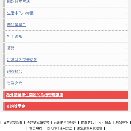
開始日本生活
生活中的小常識
申請獎學金
打工須知
簽證
試著融入交流活動
諮詢櫃台
畢業之際
為外國留學生開設的危機管理講座
查詢獎學金
日本留學新聞
查詢欲就讀學校
有用的留學資訊
前輩的話
索引檢索
網站導覽
會員規約
個人資料使用方法
建議瀏覽系統環境