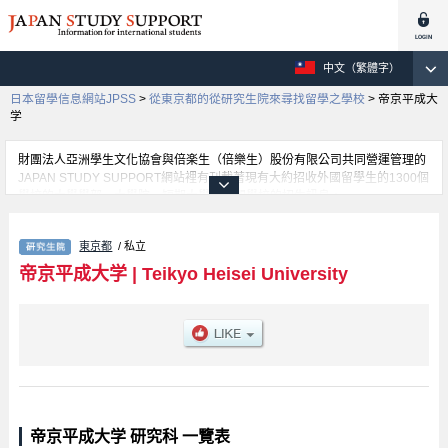
中文（繁體字）
日本留學信息網站JPSS
>
從東京都的從研究生院來尋找留學之學校
>
帝京平成大
学
財團法人亞洲學生文化協會與倍楽生（倍樂生）股份有限公司共同營運管理的
JAPAN STUDY SUPPORT網站裡有刊載著現有大約招收外國留學生的1300個
學校的大學學部、大學院、短期大學、專門學校的招生訊息。
在這裡有刊載著帝京平成大学的詳細招生訊息。有Environmental
Information、Health Science、Clinical Psychology、Pharmaceutical
東京都
/ 私立
Scienceｓ、Graduate School of Nursing Science等各別研究科的不同訊息，
以及招收名額、合格人數等考試資訊、設施介紹、聯絡方式等對外國留學生是
帝京平成大学
|
Teikyo Heisei University
必要之訊息都刊載於此，請務必查閱及利用此網站。
帝京平成大学 研究科 一覽表