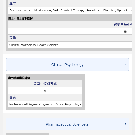
專業
Acupuncture and Moxibustion, Judo Physical Therapy , Health and Dietetics, Speech-Lan
博士・博士後期課程
留學生特別考
無
專業
Clinical Psychology, Health Science
Clinical Psychology
專門職稱學位課程
留學生特別考試
無
專業
Professional Degree Program in Clinical Psychology
Pharmaceutical Scienceｓ