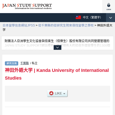
中文（繁體字）
日本留學信息網站JPSS
>
從千葉縣的從研究生院來尋找留學之學校
>
神田外語大
学
財團法人亞洲學生文化協會與倍楽生（倍樂生）股份有限公司共同營運管理的
JAPAN STUDY SUPPORT網站裡有刊載著現有大約招收外國留學生的1300個
學校的大學學部、大學院、短期大學、專門學校的招生訊息。
在這裡有刊載著神田外語大学的詳細招生訊息。有Graduate School of
Language Sciences等各別研究科的不同訊息，以及招收名額、合格人數等考
千葉縣
/ 私立
試資訊、設施介紹、聯絡方式等對外國留學生是必要之訊息都刊載於此，請務
必查閱及利用此網站。
神田外語大学
|
Kanda University of International
Studies