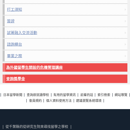
打工須知
簽證
試著融入交流活動
諮詢櫃台
畢業之際
為外國留學生開設的危機管理講座
查詢獎學金
日本留學新聞
查詢欲就讀學校
有用的留學資訊
前輩的話
索引檢索
網站導覽
會員規約
個人資料使用方法
建議瀏覽系統環境
從千葉縣的從研究生院來尋找留學之學校