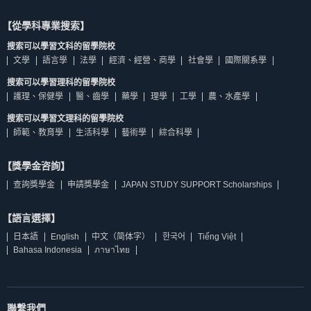
【從學科專業搜索】
搜索可以學習文科的留學院校
文學
語言學
法學
經濟、經營、商學
社會學
國際關系學
搜索可以學習理科的留學院校
護理、保健學
醫、齒學
藥學
理學
工學
農、水產學
搜索可以學習文理科的留學院校
師範、教育學
生活科學
藝術學
綜合科學
【獎學金咨詢】
查詢獎學金
申請獎學金
JAPAN STUDY SUPPORT Scholarships
【語言選擇】
日本語
English
中文（简体字）
한국어
Tiếng Việt
Bahasa Indonesia
ภาษาไทย
聯繫我們