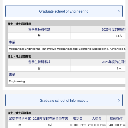
Graduate school of Engineering
碩士・博士前期課程
留學生特別考試
2025年度的在籍
無
14人
專業
Mechanical Engineering, Innovative Mechanical and Electronic Engineering, Advanced Mat
博士・博士後期課程
留學生特別考試
2025年度的在籍
有
3人
專業
Engineering
Graduate school of Informatio...
碩士・博士前期課程
留學生特別考試
2025年度的在籍留學生數
檢定費
入學金
教育費/年
無
8人
30,000 日元
250,000 日元
840,000 日元