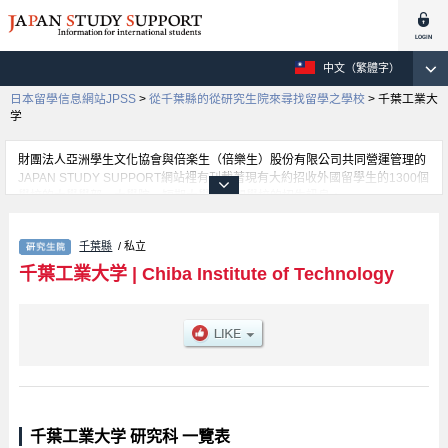
中文（繁體字）
日本留學信息網站JPSS
>
從千葉縣的從研究生院來尋找留學之學校
>
千葉工業大
学
財團法人亞洲學生文化協會與倍楽生（倍樂生）股份有限公司共同營運管理的
JAPAN STUDY SUPPORT網站裡有刊載著現有大約招收外國留學生的1300個
學校的大學學部、大學院、短期大學、專門學校的招生訊息。
在這裡有刊載著千葉工業大学的詳細招生訊息。有Graduate school of
Engineering、Graduate school of Information and Computer Science、
千葉縣
/ 私立
Graduate school of Social Systems Science、Graduate School of Advanced
Engineering、Graduate School of Creative Engineering等各別研究科的不同
千葉工業大学
|
Chiba Institute of Technology
訊息，以及招收名額、合格人數等考試資訊、設施介紹、聯絡方式等對外國留
學生是必要之訊息都刊載於此，請務必查閱及利用此網站。
千葉工業大学 研究科 一覽表