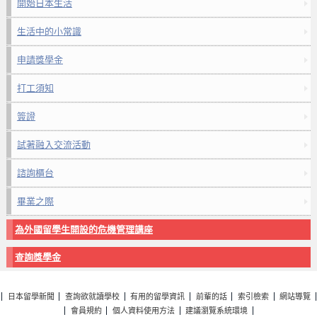
開始日本生活
生活中的小常識
申請獎學金
打工須知
簽證
試著融入交流活動
諮詢櫃台
畢業之際
為外國留學生開設的危機管理講座
查詢獎學金
日本留學新聞
查詢欲就讀學校
有用的留學資訊
前輩的話
索引檢索
網站導覽
會員規約
個人資料使用方法
建議瀏覽系統環境