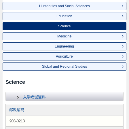
Humanities and Social Sciences
Education
Science
Medicine
Engineering
Agriculture
Global and Regional Studies
Science
入学考试资料
邮政编码
903-0213