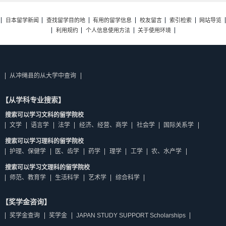
日本留学新闻
查找留学目的地
有用的留学信息
校友留言
索引检索
网站导览
利用规约
个人信息使用方法
关于使用环境
从冲绳县的从大学中查询
【从学科专业搜索】
搜索可以学习文科的留学院校
文学
语言学
法学
经济、经营、商学
社会学
国际关系学
搜索可以学习理科的留学院校
护理、保健学
医、齿学
药学
理学
工学
农、水产学
搜索可以学习文理科的留学院校
师范、教育学
生活科学
艺术学
综合科学
【奖学金咨询】
奖学金查询
奖学金
JAPAN STUDY SUPPORT Scholarships