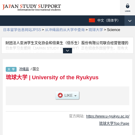
中文（简体字）
日本留学信息网站JPSS
>
从冲绳县的从大学中查询
>
琉球大学
>
Science
财团法人亚洲学生文化协会和倍楽生（倍乐生）股份有限公司联合经营管理的
日本学习支援网（JAPAN STUDY SUPPORT）正在招收外国留学生。现有大
约1300个学校的大学学部、大学院、短大、专门学校的招生信息正登载于此
网。
这里登载的是琉球大学的详细招生信息。有Humanities and Social Sciences
冲绳县
/ 国立
学部、Education 学部、Science 学部、Medicine 学部、Engineering 学部、
Agriculture 学部、Global and Regional Studies 学部等各学部的不同信息。
琉球大学
|
University of the Ryukyus
招收名额、合格人数等考试信息，以及设施介绍、联系方式等外国留学生必要
的信息都登载于此，请务必查阅和利用此网。
官方网站:
https://www.u-ryukyu.ac.jp/
琉球大学Top Page