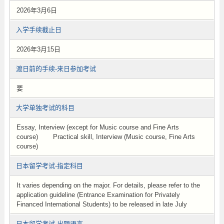
2026年3月6日
入学手续截止日
2026年3月15日
渡日前的手续-来日参加考试
要
大学单独考试的科目
Essay, Interview (except for Music course and Fine Arts
course) Practical skill, Interview (Music course, Fine Arts
course)
日本留学考试-指定科目
It varies depending on the major. For details, please refer to the
application guideline (Entrance Examination for Privately
Financed International Students) to be released in late July
日本留学考试-出题语言