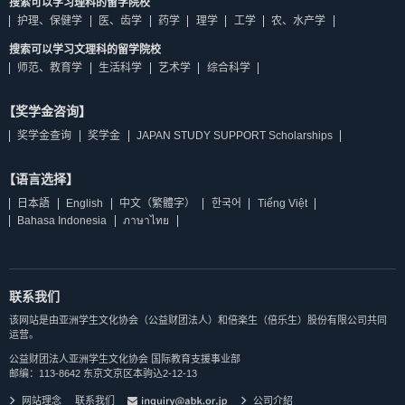
搜索可以学习理科的留学院校
护理、保健学
医、齿学
药学
理学
工学
农、水产学
搜索可以学习文理科的留学院校
师范、教育学
生活科学
艺术学
综合科学
【奖学金咨询】
奖学金查询
奖学金
JAPAN STUDY SUPPORT Scholarships
【语言选择】
日本語
English
中文（繁體字）
한국어
Tiếng Việt
Bahasa Indonesia
ภาษาไทย
联系我们
该网站是由亚洲学生文化协会（公益财团法人）和倍楽生（倍乐生）股份有限公司共同
运营。
公益财团法人亚洲学生文化协会 国际教育支援事业部
邮编：113-8642 东京文京区本驹込2-12-13
网站理念
联系我们
公司介紹