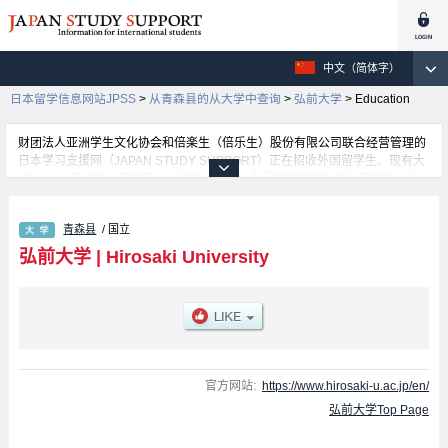
中文（简体字）
日本留学信息网站JPSS
>
从青森县的从大学中查询
>
弘前大学
>
Education
财团法人亚洲学生文化协会和倍楽生（倍乐生）股份有限公司联合经营管理的
日本学习支援网（JAPAN STUDY SUPPORT）正在招收外国留学生。现有大
约1300个学校的大学学部、大学院、短大、专门学校的招生信息正登载于此
网。
这里登载的是弘前大学的详细招生信息。有Humanities and Social Sciences
青森县
/ 国立
学部、Education 学部、Medicine 学部、Science and Technology 学部、
Agriculture and Life Science 学部等各学部的不同信息。招收名额、合格人数
弘前大学
|
Hirosaki University
等考试信息，以及设施介绍、联系方式等外国留学生必要的信息都登载于此，
请务必查阅和利用此网。
官方网站:
https://www.hirosaki-u.ac.jp/en/
弘前大学Top Page