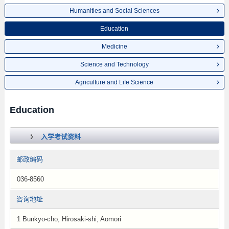
Humanities and Social Sciences
Education
Medicine
Science and Technology
Agriculture and Life Science
Education
入学考试资料
邮政编码
036-8560
咨询地址
1 Bunkyo-cho, Hirosaki-shi, Aomori