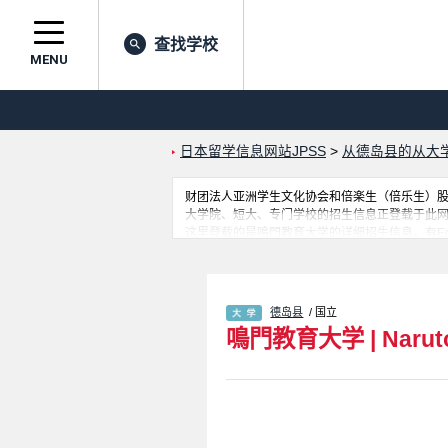
查找学校
MENU
日本留学信息网站JPSS
>
从德岛县的从大
财团法人亚洲学生文化协会和倍楽生（倍乐生）股份有
大学院、短大、专门学校的招生信息正登载于此
这里登载的是鳴門教育大学的详细招生信息。有Ed
请务必查阅和利用此网。
德岛县
/ 国立
鳴門教育大学
|
Narut