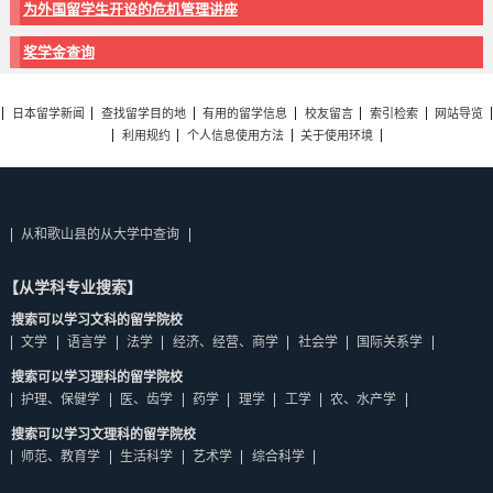
为外国留学生开设的危机管理讲座
奖学金查询
日本留学新闻
查找留学目的地
有用的留学信息
校友留言
索引检索
网站导览
利用规约
个人信息使用方法
关于使用环境
从和歌山县的从大学中查询
【从学科专业搜索】
搜索可以学习文科的留学院校
文学
语言学
法学
经济、经营、商学
社会学
国际关系学
搜索可以学习理科的留学院校
护理、保健学
医、齿学
药学
理学
工学
农、水产学
搜索可以学习文理科的留学院校
师范、教育学
生活科学
艺术学
综合科学