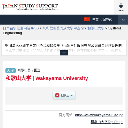
中文（简体字）
日本留学信息网站JPSS
>
从和歌山县的从大学中查询
>
和歌山大学
>
Systems
Engineering
财团法人亚洲学生文化协会和倍楽生（倍乐生）股份有限公司联合经营管理的
日本学习支援网（JAPAN STUDY SUPPORT）正在招收外国留学生。现有大
约1300个学校的大学学部、大学院、短大、专门学校的招生信息正登载于此
网。
这里登载的是和歌山大学的详细招生信息。有Economics 学部、Systems
和歌山县
/ 国立
Engineering 学部、Tourism 学部等各学部的不同信息。招收名额、合格人数
等考试信息，以及设施介绍、联系方式等外国留学生必要的信息都登载于此，
和歌山大学
|
Wakayama University
请务必查阅和利用此网。
官方网站:
https://www.wakayama-u.ac.jp/
和歌山大学Top Page