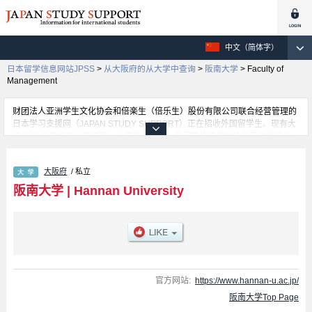
中文（简体字）
日本留学信息网站JPSS
>
从大阪府的从大学中查询
>
阪南大学
>
Faculty of
Management
财团法人亚洲学生文化协会和倍楽生（倍乐生）股份有限公司联合经营管理的
日本学习支援网（JAPAN STUDY SUPPORT）正在招收外国留学生。现有大
约1300个学校的大学学部、大学院、短大、专门学校的招生信息正登载于此
网。
这里登载的是阪南大学的详细招生信息。有Faculty of Economics 学部、
大阪府
/ 私立
Faculty of International Studies 学部、Faculty of Information Sciences 学
部、Faculty of Management 学部等各学部的不同信息。招收名额、合格人数
阪南大学
|
Hannan University
等考试信息，以及设施介绍、联系方式等外国留学生必要的信息都登载于此，
请务必查阅和利用此网。
官方网站:
https://www.hannan-u.ac.jp/
阪南大学Top Page