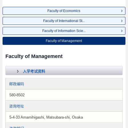
Faculty of Economics
Faculty of International St...
Faculty of Information Scie...
Faculty of Management
Faculty of Management
入学考试资料
邮政编码
580-8502
咨询地址
5-4-33 Amamihigashi, Matsubara-shi, Osaka