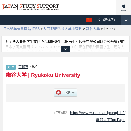
中文（简体字）
日本留学信息网站JPSS
>
从京都府的从大学中查询
>
龍谷大学
>
Letters
财团法人亚洲学生文化协会和倍楽生（倍乐生）股份有限公司联合经营管理的
日本学习支援网（JAPAN STUDY SUPPORT）正在招收外国留学生。现有大
约1300个学校的大学学部、大学院、短大、专门学校的招生信息正登载于此
网。
这里登载的是龍谷大学的详细招生信息。有Letters 学部、Economics 学部、
京都府
/ 私立
経営 学部、Law 学部、Advanced Science and Technology 学部、Sociology
学部、International Studies 学部、Policy Science 学部、Agriculture 学部、
龍谷大学
|
Ryukoku University
Psychology 学部等各学部的不同信息。招收名额、合格人数等考试信息，以
及设施介绍、联系方式等外国留学生必要的信息都登载于此，请务必查阅和利
用此网。
官方网站:
https://www.ryukoku.ac.jp/english2/
龍谷大学Top Page