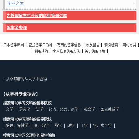
毕业之际
为外国留学生开设的危机管理讲座
奖学金查询
日本留学新闻
查找留学目的地
有用的留学信息
校友留言
索引检索
网站导览
利用规约
个人信息使用方法
关于使用环境
从京都府的从大学中查询
【从学科专业搜索】
搜索可以学习文科的留学院校
文学
语言学
法学
经济、经营、商学
社会学
国际关系学
搜索可以学习理科的留学院校
护理、保健学
医、齿学
药学
理学
工学
农、水产学
搜索可以学习文理科的留学院校