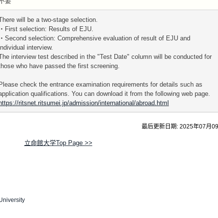
不要
There will be a two-stage selection.
・First selection: Results of EJU.
・Second selection: Comprehensive evaluation of result of EJU and
individual interview.
The interview test described in the "Test Date" column will be conducted for
those who have passed the first screening.
Please check the entrance examination requirements for details such as
application qualifications. You can download it from the following web page.
https://ritsnet.ritsumei.jp/admission/international/abroad.html
最后更新日期: 2025年07月0
立命館大学Top Page >>
niversity