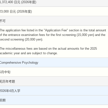
1,372,400 日元 (2026年度)
23,000 日元 (2026年度)
不可
The application fee listed in the "Application Fee" section is the total amount
of the entrance examination fees for the first screening (15,000 yen) and the
second screening (20,000 yen).
The miscellaneous fees are based on the actual amounts for the 2025
academic year and are subject to change.
Comprehensive Psychology
5月中旬
无历年考题
2026年4月入学
前期