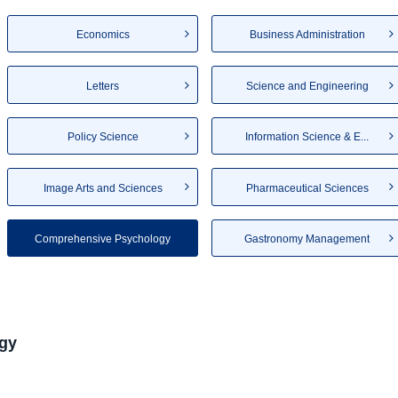
Economics
Business Administration
Letters
Science and Engineering
Policy Science
Information Science & E...
Image Arts and Sciences
Pharmaceutical Sciences
Comprehensive Psychology
Gastronomy Management
gy