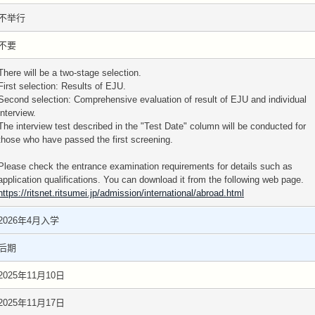
不举行
不要
There will be a two-stage selection.
First selection: Results of EJU.
Second selection: Comprehensive evaluation of result of EJU and individual
interview.
The interview test described in the "Test Date" column will be conducted for
those who have passed the first screening.
Please check the entrance examination requirements for details such as
application qualifications. You can download it from the following web page.
https://ritsnet.ritsumei.jp/admission/international/abroad.html
2026年4月入学
后期
2025年11月10日
2025年11月17日