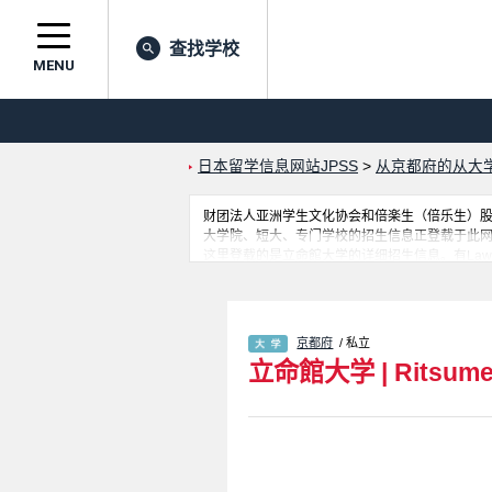
查找学校
MENU
日本留学信息网站JPSS
>
从京都府的从大
财团法人亚洲学生文化协会和倍楽生（倍乐生）股份有
大学院、短大、专门学校的招生信息正登载于此
这里登载的是立命館大学的详细招生信息。有Law 学部、Economi
International Relations 学部、Policy Science
Sport and Health Science 学部、Compre
息，以及设施介绍、联系方式等外国留学生必要
京都府
/ 私立
立命館大学
|
Ritsume