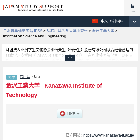
中文（简体字）
日本留学信息网站JPSS
>
从石川县的从大学中查询
>
金沢工業大学
>
Information Science and Engineering
财团法人亚洲学生文化协会和倍楽生（倍乐生）股份有限公司联合经营管理的
日本学习支援网（JAPAN STUDY SUPPORT）正在招收外国留学生。现有大
约1300个学校的大学学部、大学院、短大、专门学校的招生信息正登载于此
网。
这里登载的是金沢工業大学的详细招生信息。有情報理工 学部等各学部的不同
石川县
/ 私立
信息。招收名额、合格人数等考试信息，以及设施介绍、联系方式等外国留学
生必要的信息都登载于此，请务必查阅和利用此网。
金沢工業大学
|
Kanazawa Institute of
Technology
官方网站:
https://www.kanazawa-it.ac.jp/