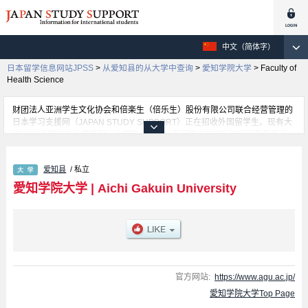
中文（简体字）
日本留学信息网站JPSS
>
从爱知县的从大学中查询
>
愛知学院大学
>
Faculty of
Health Science
财团法人亚洲学生文化协会和倍楽生（倍乐生）股份有限公司联合经营管理的
日本学习支援网（JAPAN STUDY SUPPORT）正在招收外国留学生。现有大
约1300个学校的大学学部、大学院、短大、专门学校的招生信息正登载于此
网。
这里登载的是愛知学院大学的详细招生信息。有Faculty of Letters 学部、
爱知县
/ 私立
Faculty of Policy Studies 学部、Faculty of Business and Commerce 学部、
Faculty of Management 学部、Faculty of Law 学部、School of Dentistry 学
愛知学院大学
|
Aichi Gakuin University
部、Faculty of Health Science 学部、School of Pharmacy 学部、Faculty of
Economics 学部、Faculty of Psychology 学部等各学部的不同信息。招收名
额、合格人数等考试信息，以及设施介绍、联系方式等外国留学生必要的信息
都登载于此，请务必查阅和利用此网。
官方网站:
https://www.agu.ac.jp/
愛知学院大学Top Page