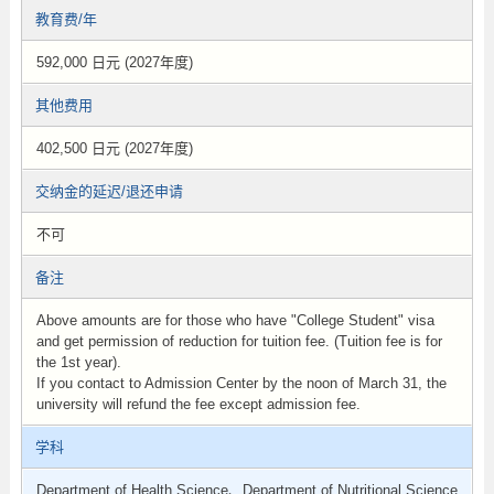
教育费/年
592,000 日元 (2027年度)
其他费用
402,500 日元 (2027年度)
交纳金的延迟/退还申请
不可
备注
Above amounts are for those who have "College Student" visa
and get permission of reduction for tuition fee. (Tuition fee is for
the 1st year).
If you contact to Admission Center by the noon of March 31, the
university will refund the fee except admission fee.
学科
Department of Health Science、Department of Nutritional Science