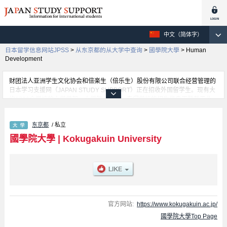
中文（简体字）
日本留学信息网站JPSS
>
从东京都的从大学中查询
>
國學院大學
>
Human
Development
财团法人亚洲学生文化协会和倍楽生（倍乐生）股份有限公司联合经营管理的
日本学习支援网（JAPAN STUDY SUPPORT）正在招收外国留学生。现有大
约1300个学校的大学学部、大学院、短大、专门学校的招生信息正登载于此
网。
这里登载的是國學院大學的详细招生信息。有Letters 学部、Economics 学
东京都
/ 私立
部、Law 学部、Shinto Studies 学部、Human Development 学部、Tourism
学部等各学部的不同信息。招收名额、合格人数等考试信息，以及设施介绍、
國學院大學
|
Kokugakuin University
联系方式等外国留学生必要的信息都登载于此，请务必查阅和利用此网。
官方网站:
https://www.kokugakuin.ac.jp/
國學院大學Top Page