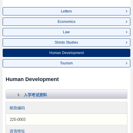
Letters
Economics
Law
Shinto Studies
Human Development
Tourism
Human Development
入学考试资料
邮政编码
225-0003
咨询地址