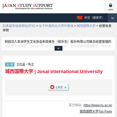
中文（简体字）
日本留学信息网站JPSS
>
从千叶县的从大学中查询
>
城西国際大学
>
经营信息
学院
财团法人亚洲学生文化协会和倍楽生（倍乐生）股份有限公司联合经营管理的
日本学习支援网（JAPAN STUDY SUPPORT）正在招收外国留学生。现有大
约1300个学校的大学学部、大学院、短大、专门学校的招生信息正登载于此
网。
这里登载的是城西国際大学的详细招生信息。有经营信息学院 学部、国际人文
千叶县
/ 私立
学院 学部、Fuculty of Health Science 学部、传媒学院 学部、观光学院 学部
等各学部的不同信息。招收名额、合格人数等考试信息，以及设施介绍、联系
城西国際大学
|
Josai International University
方式等外国留学生必要的信息都登载于此，请务必查阅和利用此网。
官方网站:
https://www.jiu.ac.jp/
城西国際大学Top Page