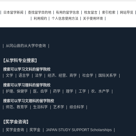
日本留学新闻
查找留学目的地
有用的留学信息
校友留言
索引检索
网站导览
利用规约
个人信息使用方法
关于使用环境
从冈山县的从大学中查询
【从学科专业搜索】
搜索可以学习文科的留学院校
文学
语言学
法学
经济、经营、商学
社会学
国际关系学
搜索可以学习理科的留学院校
护理、保健学
医、齿学
药学
理学
工学
农、水产学
搜索可以学习文理科的留学院校
师范、教育学
生活科学
艺术学
综合科学
【奖学金咨询】
奖学金查询
奖学金
JAPAN STUDY SUPPORT Scholarships