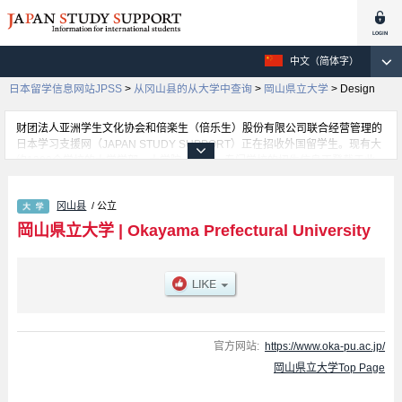
中文（简体字）
日本留学信息网站JPSS
>
从冈山县的从大学中查询
>
岡山県立大学
>
Design
财团法人亚洲学生文化协会和倍楽生（倍乐生）股份有限公司联合经营管理的
日本学习支援网（JAPAN STUDY SUPPORT）正在招收外国留学生。现有大
约1300个学校的大学学部、大学院、短大、专门学校的招生信息正登载于此
网。
这里登载的是岡山県立大学的详细招生信息。有Health and Welfare Science
冈山县
/ 公立
学部、Computer Science and Systems Engineering 学部、Design 学部等各
学部的不同信息。招收名额、合格人数等考试信息，以及设施介绍、联系方式
岡山県立大学
|
Okayama Prefectural University
等外国留学生必要的信息都登载于此，请务必查阅和利用此网。
官方网站:
https://www.oka-pu.ac.jp/
岡山県立大学Top Page