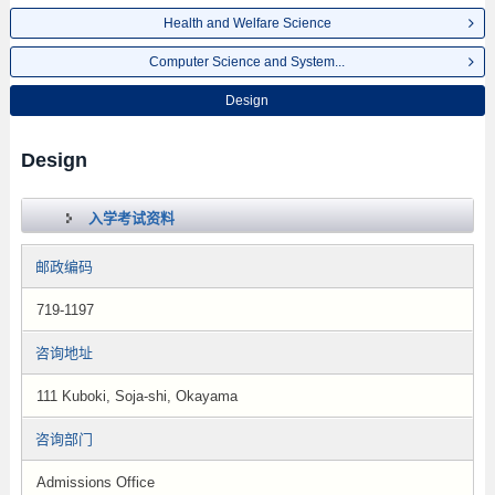
Health and Welfare Science
Computer Science and System...
Design
Design
入学考试资料
邮政编码
719-1197
咨询地址
111 Kuboki, Soja-shi, Okayama
咨询部门
Admissions Office