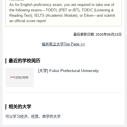
As for English proficiency exam, you are required to take one of
the following exams—TOEFL (PBT or iBT), TOEIC (Listening &
Reading Test), IELTS (Academic Module), or Eiken—and submit
an official score report.
最后更新日期: 2026年06月23日
福井県立大学Top Page >>
最近的学校阅历
[大学]
Fukui Prefectural University
相关的大学
可以学习经济、经营、商学的大学