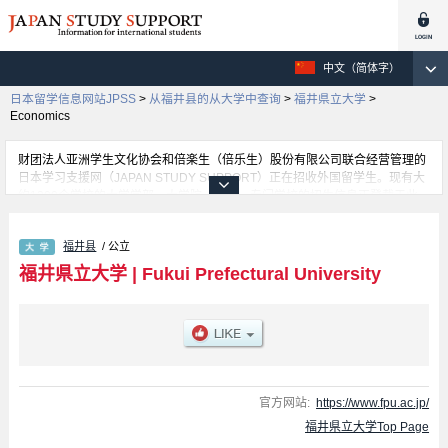
中文（简体字）
日本留学信息网站JPSS
>
从福井县的从大学中查询
>
福井県立大学
>
Economics
财团法人亚洲学生文化协会和倍楽生（倍乐生）股份有限公司联合经营管理的
日本学习支援网（JAPAN STUDY SUPPORT）正在招收外国留学生。现有大
约1300个学校的大学学部、大学院、短大、专门学校的招生信息正登载于此
网。
这里登载的是福井県立大学的详细招生信息。有Economics 学部、
福井县
/ 公立
Biotechnology 学部、Nursing and Social Welfare Sciences 学部、Marine
Bioscience 学部、Dinosaur (tentative translation) 学部等各学部的不同信
福井県立大学
|
Fukui Prefectural University
息。招收名额、合格人数等考试信息，以及设施介绍、联系方式等外国留学生
必要的信息都登载于此，请务必查阅和利用此网。
官方网站:
https://www.fpu.ac.jp/
福井県立大学Top Page