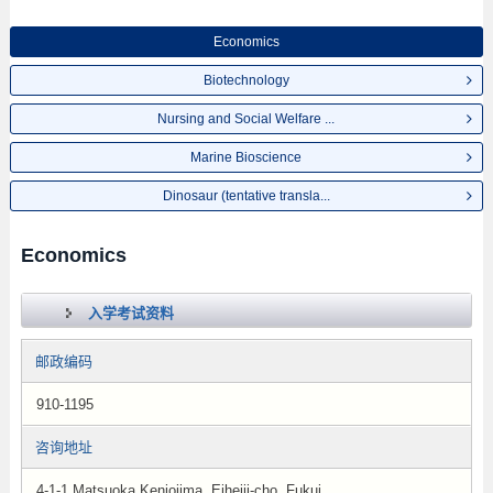
Economics
Biotechnology
Nursing and Social Welfare ...
Marine Bioscience
Dinosaur (tentative transla...
Economics
入学考试资料
邮政编码
910-1195
咨询地址
4-1-1 Matsuoka Kenjojima, Eiheiji-cho, Fukui