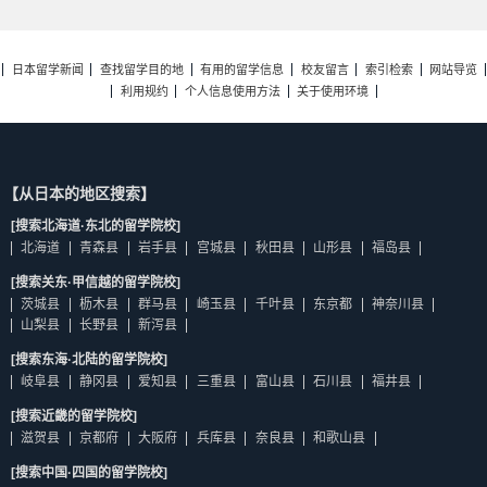
日本留学新闻
查找留学目的地
有用的留学信息
校友留言
索引检索
网站导览
利用规约
个人信息使用方法
关于使用环境
【从日本的地区搜索】
[搜索北海道·东北的留学院校]
北海道
青森县
岩手县
宫城县
秋田县
山形县
福岛县
[搜索关东·甲信越的留学院校]
茨城县
枥木县
群马县
崎玉县
千叶县
东京都
神奈川县
山梨县
长野县
新泻县
[搜索东海·北陆的留学院校]
岐阜县
静冈县
爱知县
三重县
富山县
石川县
福井县
[搜索近畿的留学院校]
滋贺县
京都府
大阪府
兵库县
奈良县
和歌山县
[搜索中国·四国的留学院校]