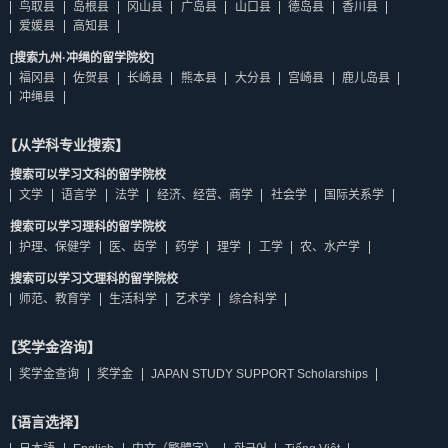
鸟取县
岛根县
冈山县
广岛县
山口县
德岛县
香川县
爱媛县
高知县
[搜索九州·冲绳的留学院校]
福冈县
佐贺县
长崎县
熊本县
大分县
宫崎县
鹿儿岛县
冲绳县
【从学科专业搜索】
搜索可以学习文科的留学院校
文学
语言学
法学
经济、经营、商学
社会学
国际关系学
搜索可以学习理科的留学院校
护理、保健学
医、齿学
药学
理学
工学
农、水产学
搜索可以学习文理科的留学院校
师范、教育学
生活科学
艺术学
综合科学
【奖学金咨询】
奖学金查询
奖学金
JAPAN STUDY SUPPORT Scholarships
【语言选择】