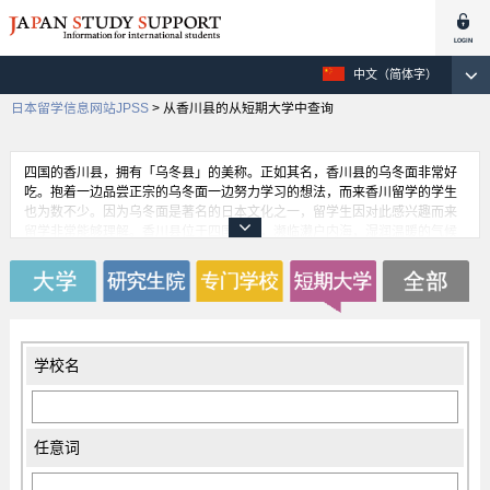
中文（简体字）
日本留学信息网站JPSS
>
从香川县的从短期大学中查询
四国的香川县，拥有「乌冬县」的美称。正如其名，香川县的乌冬面非常好
吃。抱着一边品尝正宗的乌冬面一边努力学习的想法，而来香川留学的学生
也为数不少。因为乌冬面是著名的日本文化之一，留学生因对此感兴趣而来
留学非常能够理解。香川县位于四国北部，濒临濑户内海，湿润温暖的气候
也适合努力学习。在47个都道府县中香川县面积最小，但在城市的便利方面
正好与四国的自然有着恰到好处的协调感，因此吸引了很多留学生。
学校名
任意词