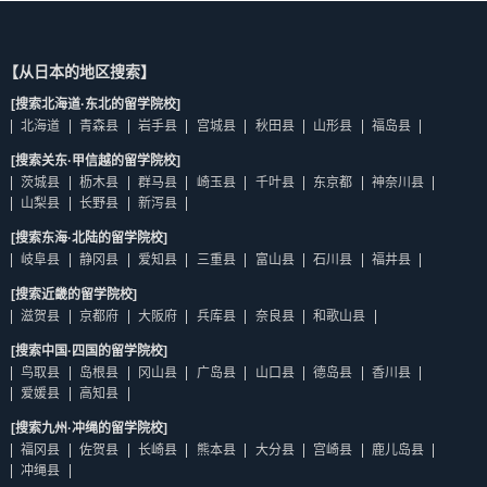
【从日本的地区搜索】
[搜索北海道·东北的留学院校]
北海道
青森县
岩手县
宫城县
秋田县
山形县
福岛县
[搜索关东·甲信越的留学院校]
茨城县
枥木县
群马县
崎玉县
千叶县
东京都
神奈川县
山梨县
长野县
新泻县
[搜索东海·北陆的留学院校]
岐阜县
静冈县
爱知县
三重县
富山县
石川县
福井县
[搜索近畿的留学院校]
滋贺县
京都府
大阪府
兵库县
奈良县
和歌山县
[搜索中国·四国的留学院校]
鸟取县
岛根县
冈山县
广岛县
山口县
德岛县
香川县
爱媛县
高知县
[搜索九州·冲绳的留学院校]
福冈县
佐贺县
长崎县
熊本县
大分县
宫崎县
鹿儿岛县
冲绳县