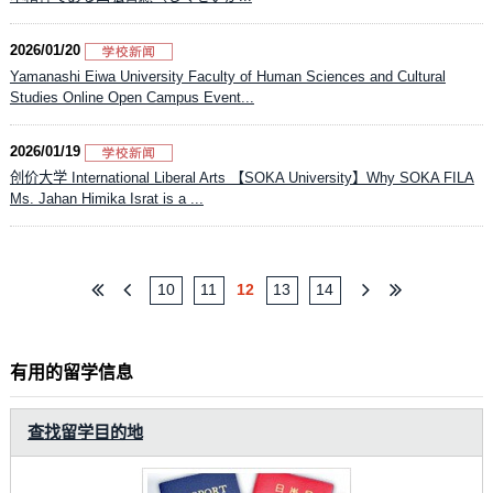
2026/01/20
Yamanashi Eiwa University Faculty of Human Sciences and Cultural
Studies Online Open Campus Event...
2026/01/19
创价大学 International Liberal Arts 【SOKA University】Why SOKA FILA
Ms. Jahan Himika Israt is a ...
10
11
12
13
14
有用的留学信息
查找留学目的地