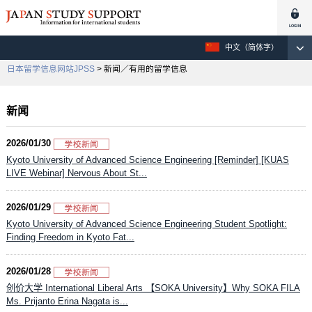
中文（简体字）
日本留学信息网站JPSS
> 新闻／有用的留学信息
新闻
2026/01/30
Kyoto University of Advanced Science Engineering [Reminder] [KUAS
LIVE Webinar] Nervous About St...
2026/01/29
Kyoto University of Advanced Science Engineering Student Spotlight:
Finding Freedom in Kyoto Fat...
2026/01/28
创价大学 International Liberal Arts 【SOKA University】Why SOKA FILA
Ms. Prijanto Erina Nagata is...