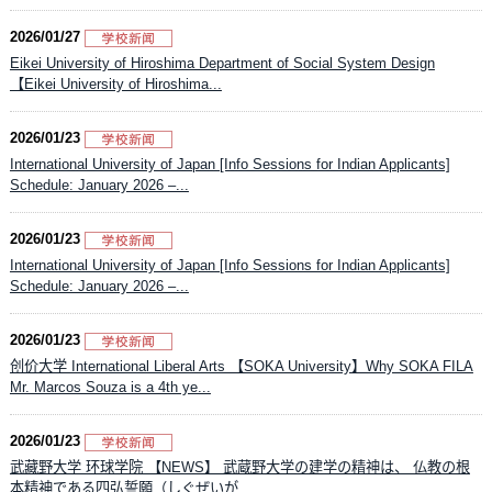
2026/01/27
Eikei University of Hiroshima Department of Social System Design
【Eikei University of Hiroshima...
2026/01/23
International University of Japan [Info Sessions for Indian Applicants]
Schedule: January 2026 –...
2026/01/23
International University of Japan [Info Sessions for Indian Applicants]
Schedule: January 2026 –...
2026/01/23
创价大学 International Liberal Arts 【SOKA University】Why SOKA FILA
Mr. Marcos Souza is a 4th ye...
2026/01/23
武藏野大学 环球学院 【NEWS】 武蔵野大学の建学の精神は、 仏教の根
本精神である四弘誓願（しぐぜいが...