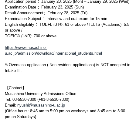
Application period ：January 20, 2025 (Mon) – January 29, 2025 (Wed)
Examination Date ：February 23, 2025 (Sun)
Result Announcement：February 28, 2025 (Fri)
Examination Subject ：Interview and oral exam for 15 min
English eligibility ：TOEFL iBT®: 61 or above / IELTS (Academic): 5.5
or above /
TOEIC® (L&R): 700 or above
https://www.musashino-
u.ac.jp/admission/download/international_students.html
※Overseas application ( Non-resident applications) is NOT accepted in
Intake Ⅲ.
【Contact】
Musashino University Admissions Office
Tel: 03-5530-7300 (+81-3-5530-7300)
Email:
nyushi@musashino-u.ac.jp
(Office hours: 8:45 am to 5:00 pm on weekdays and 8:45 am to 3:00
pm on Saturdays)