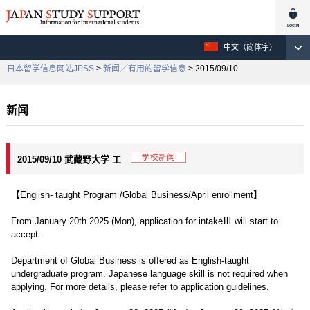
中文（简体字）
日本留学信息网站JPSS
>
新闻／有用的留学信息
> 2015/09/10
新闻
2015/09/10 武藏野大学 工
【English- taught Program /Global Business/April enrollment】
From January 20th 2025 (Mon), application for intakeⅢ will start to
accept.
Department of Global Business is offered as English-taught
undergraduate program. Japanese language skill is not required when
applying. For more details, please refer to application guidelines.