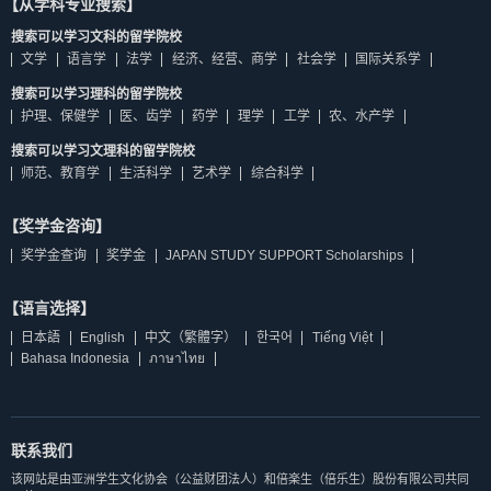
【从学科专业搜索】
搜索可以学习文科的留学院校
文学
语言学
法学
经济、经营、商学
社会学
国际关系学
搜索可以学习理科的留学院校
护理、保健学
医、齿学
药学
理学
工学
农、水产学
搜索可以学习文理科的留学院校
师范、教育学
生活科学
艺术学
综合科学
【奖学金咨询】
奖学金查询
奖学金
JAPAN STUDY SUPPORT Scholarships
【语言选择】
日本語
English
中文（繁體字）
한국어
Tiếng Việt
Bahasa Indonesia
ภาษาไทย
联系我们
该网站是由亚洲学生文化协会（公益财团法人）和倍楽生（倍乐生）股份有限公司共同