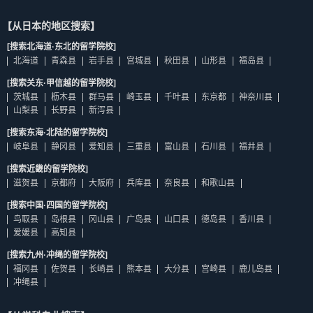
【从日本的地区搜索】
[搜索北海道·东北的留学院校]
北海道
青森县
岩手县
宫城县
秋田县
山形县
福岛县
[搜索关东·甲信越的留学院校]
茨城县
枥木县
群马县
崎玉县
千叶县
东京都
神奈川县
山梨县
长野县
新泻县
[搜索东海·北陆的留学院校]
岐阜县
静冈县
爱知县
三重县
富山县
石川县
福井县
[搜索近畿的留学院校]
滋贺县
京都府
大阪府
兵库县
奈良县
和歌山县
[搜索中国·四国的留学院校]
鸟取县
岛根县
冈山县
广岛县
山口县
德岛县
香川县
爱媛县
高知县
[搜索九州·冲绳的留学院校]
福冈县
佐贺县
长崎县
熊本县
大分县
宫崎县
鹿儿岛县
冲绳县