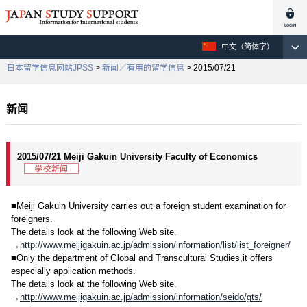
中文（简体字）
日本留学信息网站JPSS
>
新闻／有用的留学信息
> 2015/07/21
新闻
2015/07/21 Meiji Gakuin University Faculty of Economics
■Meiji Gakuin University carries out a foreign student examination for
foreigners.
The details look at the following Web site.
→
http://www.meijigakuin.ac.jp/admission/information/list/list_foreigner/
■Only the department of Global and Transcultural Studies,it offers
especially application methods.
The details look at the following Web site.
→
http://www.meijigakuin.ac.jp/admission/information/seido/gts/