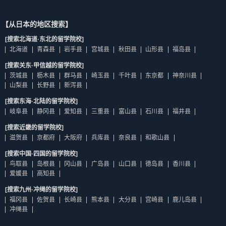
【从日本的地区搜索】
[搜索北海道·东北的留学院校]
北海道
青森县
岩手县
宫城县
秋田县
山形县
福岛县
[搜索关东·甲信越的留学院校]
茨城县
枥木县
群马县
崎玉县
千叶县
东京都
神奈川县
山梨县
长野县
新泻县
[搜索东海·北陆的留学院校]
岐阜县
静冈县
爱知县
三重县
富山县
石川县
福井县
[搜索近畿的留学院校]
滋贺县
京都府
大阪府
兵库县
奈良县
和歌山县
[搜索中国·四国的留学院校]
鸟取县
岛根县
冈山县
广岛县
山口县
德岛县
香川县
爱媛县
高知县
[搜索九州·冲绳的留学院校]
福冈县
佐贺县
长崎县
熊本县
大分县
宫崎县
鹿儿岛县
冲绳县