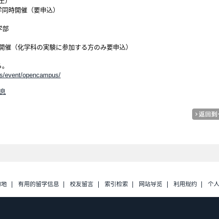
（土）
入学同時開催（要申込）
学部
時開催（化学科の実験に参加する方のみ要申込）
ら。
ns/event/opencampus/
信息
的地
有用的留学信息
校友留言
索引检索
网站导览
利用规约
个