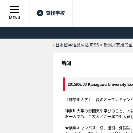
查找学校
MENU
日本留学信息网站JPSS
>
新闻／有用的留
新闻
2015/06/30 Kanagawa University E
【神奈川大学】 夏のオープンキャンパス2
神奈川大学の雰囲気や学びのこと、入
お一人でも、ご友人とご一緒でも大歓
★横浜キャンパス：法、経済、外国語