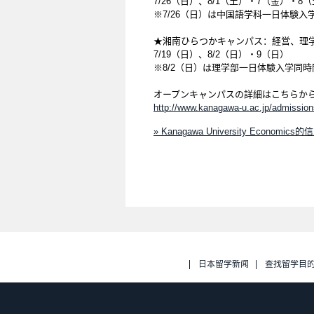
7/26（日）、8/1（土）・7（金）・8
※7/26（日）は中国語学科一日体験
★湘南ひらつかキャンパス：経営、理
7/19（日）、8/2（日）・9（日）
※8/2（日）は理学部一日体験入学同
オープンキャンパスの詳細はこちらか
http://www.kanagawa-u.ac.jp/admissio
» Kanagawa University Economics的
日本留学新闻
查找留学目