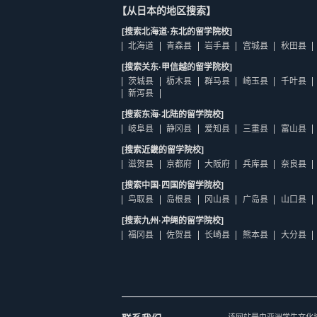
【从日本的地区搜索】
[搜索北海道·东北的留学院校]
北海道
青森县
岩手县
宫城县
秋田县
[搜索关东·甲信越的留学院校]
茨城县
枥木县
群马县
崎玉县
千叶县
新泻县
[搜索东海·北陆的留学院校]
岐阜县
静冈县
爱知县
三重县
富山县
[搜索近畿的留学院校]
滋贺县
京都府
大阪府
兵库县
奈良县
[搜索中国·四国的留学院校]
鸟取县
岛根县
冈山县
广岛县
山口县
[搜索九州·冲绳的留学院校]
福冈县
佐贺县
长崎县
熊本县
大分县