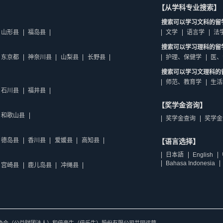
【从学科专业搜索】
搜索可以学习文科的留
山形县
福岛县
文学
语言学
法
搜索可以学习理科的留
东京都
神奈川县
山梨县
长野县
护理、保健学
医、
搜索可以学习文理科的
师范、教育学
生活
石川县
福井县
【奖学金咨询】
和歌山县
奖学金查询
奖学金
德岛县
香川县
爱媛县
高知县
【语言选择】
日本語
English
Bahasa Indonesia
宫崎县
鹿儿岛县
冲绳县