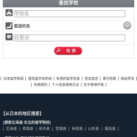
查找学校
都道府县
日本留学新闻
查找留学目的地
有用的留学信息
校友留言
索引检索
网站导览
利用规约
个人信息使用方法
关于使用环境
【从日本的地区搜索】
[搜索北海道·东北的留学院校]
北海道
青森县
岩手县
宫城县
秋田县
山形县
福岛县