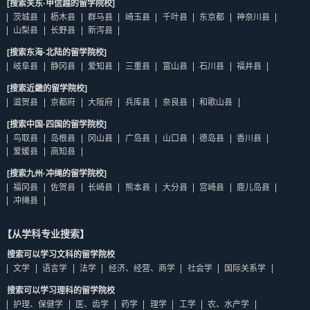
[搜索关东·甲信越的留学院校]
茨城县
枥木县
群马县
崎玉县
千叶县
东京都
神奈川县
山梨县
长野县
新泻县
[搜索东海·北陆的留学院校]
岐阜县
静冈县
爱知县
三重县
富山县
石川县
福井县
[搜索近畿的留学院校]
滋贺县
京都府
大阪府
兵库县
奈良县
和歌山县
[搜索中国·四国的留学院校]
鸟取县
岛根县
冈山县
广岛县
山口县
德岛县
香川县
爱媛县
高知县
[搜索九州·冲绳的留学院校]
福冈县
佐贺县
长崎县
熊本县
大分县
宫崎县
鹿儿岛县
冲绳县
【从学科专业搜索】
搜索可以学习文科的留学院校
文学
语言学
法学
经济、经营、商学
社会学
国际关系学
搜索可以学习理科的留学院校
护理、保健学
医、齿学
药学
理学
工学
农、水产学