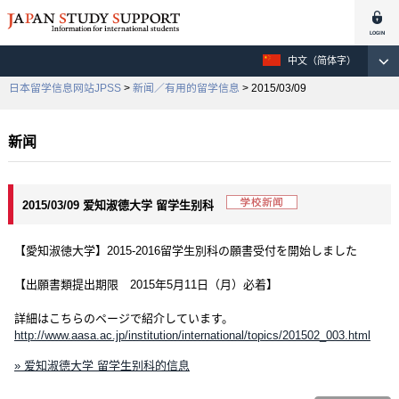
中文（简体字）
日本留学信息网站JPSS
>
新闻／有用的留学信息
> 2015/03/09
新闻
2015/03/09 爱知淑德大学 留学生别科
【愛知淑徳大学】2015‐2016留学生別科の願書受付を開始しました
【出願書類提出期限 2015年5月11日（月）必着】
詳細はこちらのページで紹介しています。
http://www.aasa.ac.jp/institution/international/topics/201502_003.html
» 爱知淑德大学 留学生别科的信息