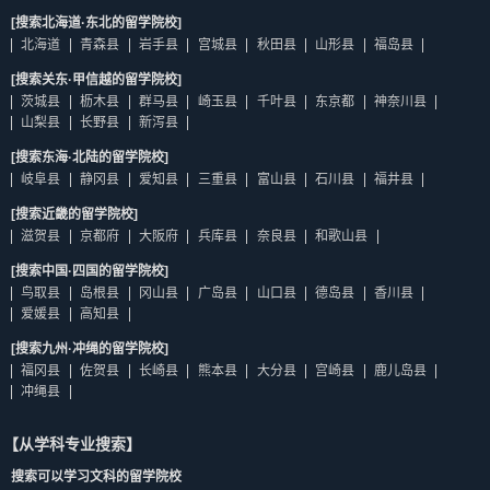
[搜索北海道·东北的留学院校]
北海道
青森县
岩手县
宫城县
秋田县
山形县
福岛县
[搜索关东·甲信越的留学院校]
茨城县
枥木县
群马县
崎玉县
千叶县
东京都
神奈川县
山梨县
长野县
新泻县
[搜索东海·北陆的留学院校]
岐阜县
静冈县
爱知县
三重县
富山县
石川县
福井县
[搜索近畿的留学院校]
滋贺县
京都府
大阪府
兵库县
奈良县
和歌山县
[搜索中国·四国的留学院校]
鸟取县
岛根县
冈山县
广岛县
山口县
德岛县
香川县
爱媛县
高知县
[搜索九州·冲绳的留学院校]
福冈县
佐贺县
长崎县
熊本县
大分县
宫崎县
鹿儿岛县
冲绳县
【从学科专业搜索】
搜索可以学习文科的留学院校