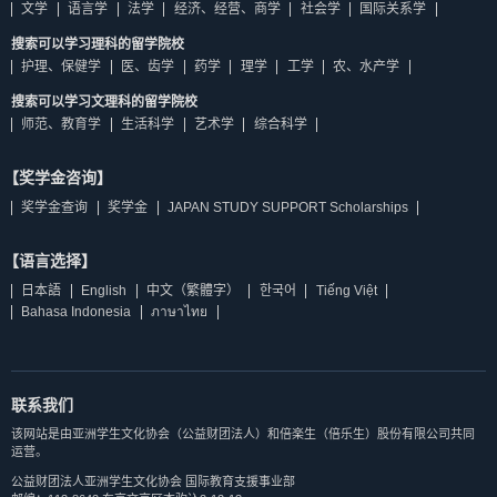
文学
语言学
法学
经济、经营、商学
社会学
国际关系学
搜索可以学习理科的留学院校
护理、保健学
医、齿学
药学
理学
工学
农、水产学
搜索可以学习文理科的留学院校
师范、教育学
生活科学
艺术学
综合科学
【奖学金咨询】
奖学金查询
奖学金
JAPAN STUDY SUPPORT Scholarships
【语言选择】
日本語
English
中文（繁體字）
한국어
Tiếng Việt
Bahasa Indonesia
ภาษาไทย
联系我们
该网站是由亚洲学生文化协会（公益财团法人）和倍楽生（倍乐生）股份有限公司共同
运营。
公益财团法人亚洲学生文化协会 国际教育支援事业部