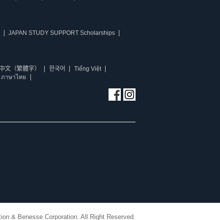
JAPAN STUDY SUPPORT Scholarships
中文（繁體字）
한국어
Tiếng Việt
ภาษาไทย
ion & Benesse Corporation. All Right Reserved.