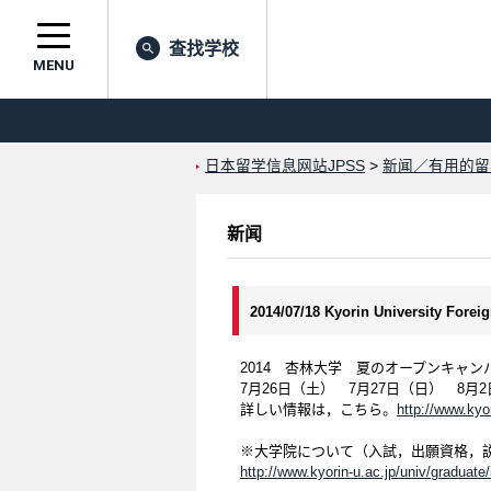
查找学校
MENU
日本留学信息网站JPSS
>
新闻／有用的留
新闻
2014/07/18 Kyorin University Forei
2014 杏林大学 夏のオープンキャン
7月26日（土） 7月27日（日） 8月
詳しい情報は，こちら。
http://www.kyo
※大学院について（入試，出願資格，
http://www.kyorin-u.ac.jp/univ/graduate/