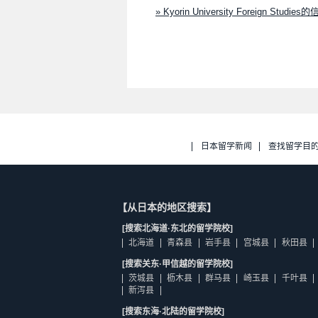
» Kyorin University Foreign Studies
日本留学新闻
查找留学目
【从日本的地区搜索】
[搜索北海道·东北的留学院校]
北海道
青森县
岩手县
宫城县
秋田县
[搜索关东·甲信越的留学院校]
茨城县
枥木县
群马县
崎玉县
千叶县
新泻县
[搜索东海·北陆的留学院校]