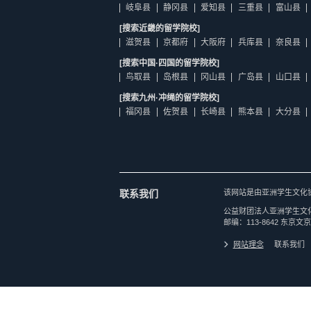
岐阜县
静冈县
爱知县
三重县
富山县
[搜索近畿的留学院校]
滋贺县
京都府
大阪府
兵库县
奈良县
[搜索中国·四国的留学院校]
鸟取县
岛根县
冈山县
广岛县
山口县
[搜索九州·冲绳的留学院校]
福冈县
佐贺县
长崎县
熊本县
大分县
联系我们
该网站是由亚洲学生文化
公益财团法人亚洲学生文
邮编：113-8642 东京文京
网站理念
联系我们