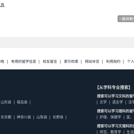
的信息
的地
有用的留学信息
校友留言
索引检索
网站导览
利用规约
个
【从学科专业搜索】
搜索可以学习文科的留
山形县
福岛县
文学
语言学
法
搜索可以学习理科的留
东京都
神奈川县
山梨县
长野县
护理、保健学
医、
搜索可以学习文理科的
师范、教育学
生活