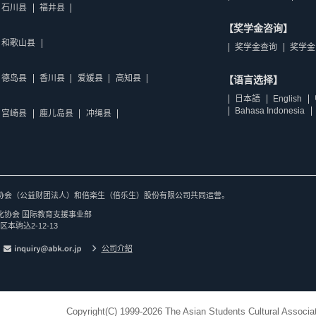
石川县
福井县
【奖学金咨询】
和歌山县
奖学金查询
奖学金
德岛县
香川县
爱媛县
高知县
【语言选择】
日本語
English
Bahasa Indonesia
宫崎县
鹿儿岛县
冲绳县
协会（公益财团法人）和倍楽生（倍乐生）股份有限公司共同运营。
化协会 国际教育支援事业部
区本驹込2-12-13
公司介紹
Copyright(C) 1999-2026 The Asian Students Cultural Associat