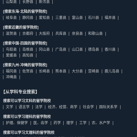
山梨县
长野县
新泻县
[搜索东海·北陆的留学院校]
岐阜县
静冈县
爱知县
三重县
富山县
石川县
福井县
[搜索近畿的留学院校]
滋贺县
京都府
大阪府
兵库县
奈良县
和歌山县
[搜索中国·四国的留学院校]
鸟取县
岛根县
冈山县
广岛县
山口县
德岛县
香川县
爱媛县
高知县
[搜索九州·冲绳的留学院校]
福冈县
佐贺县
长崎县
熊本县
大分县
宫崎县
鹿儿岛县
冲绳县
【从学科专业搜索】
搜索可以学习文科的留学院校
文学
语言学
法学
经济、经营、商学
社会学
国际关系学
搜索可以学习理科的留学院校
护理、保健学
医、齿学
药学
理学
工学
农、水产学
搜索可以学习文理科的留学院校