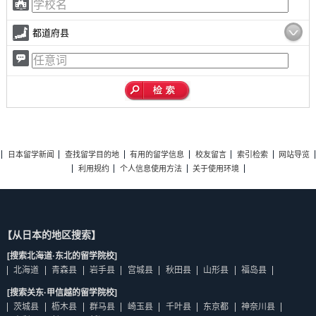
都道府县
日本留学新闻
查找留学目的地
有用的留学信息
校友留言
索引检索
网站导览
利用规约
个人信息使用方法
关于使用环境
【从日本的地区搜索】
[搜索北海道·东北的留学院校]
北海道
青森县
岩手县
宫城县
秋田县
山形县
福岛县
[搜索关东·甲信越的留学院校]
茨城县
枥木县
群马县
崎玉县
千叶县
东京都
神奈川县