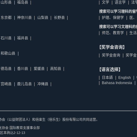
山形县
福岛县
文学
语言学
法
搜索可以学习理科的留
东京都
神奈川县
山梨县
长野县
护理、保健学
医、
搜索可以学习文理科的
师范、教育学
生活
石川县
福井县
【奖学金咨询】
和歌山县
奖学金查询
奖学金
德岛县
香川县
爱媛县
高知县
【语言选择】
日本語
English
Bahasa Indonesia
宫崎县
鹿儿岛县
冲绳县
协会（公益财团法人）和倍楽生（倍乐生）股份有限公司共同运营。
化协会 国际教育支援事业部
区本驹込2-12-13