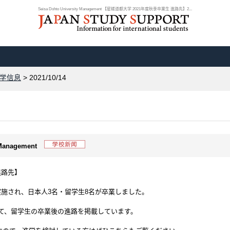
Seisa Dohto University Management 【星槎道都大学 2021年度秋季卒業生 進路先】2...
学信息
> 2021/10/14
y Management
進路先】
が実施され、日本人3名・留学生8名が卒業しました。
て、留学生の卒業後の進路を掲載しています。