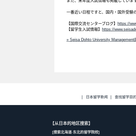
また、来年度入試情報も掲載していま
一番近い日程ですと、国内・国外受験
【国際交流センターブログ】
https://ww
【留学生入試情報】
https://www.seisad
» Seisa Dohto University Manageme
日本留学新闻
查找留学目
【从日本的地区搜索】
[搜索北海道·东北的留学院校]