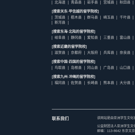
北海道
青森县
岩手县
宫城县
秋田县
[搜索关东·甲信越的留学院校]
茨城县
枥木县
群马县
崎玉县
千叶县
新泻县
[搜索东海·北陆的留学院校]
岐阜县
静冈县
爱知县
三重县
富山县
[搜索近畿的留学院校]
滋贺县
京都府
大阪府
兵库县
奈良县
[搜索中国·四国的留学院校]
鸟取县
岛根县
冈山县
广岛县
山口县
[搜索九州·冲绳的留学院校]
福冈县
佐贺县
长崎县
熊本县
大分县
联系我们
该网站是由亚洲学生文化
公益财团法人亚洲学生文
邮编：113-8642 东京文京