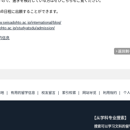
すので、進学を検討している方はぜひこちらもご覧ください。
のB日程に出願することができます。
w.seisadohto.ac.jp/international/blog/
ohto.ac.jp/studyatsdu/admission/
nt的信息
的地
有用的留学信息
校友留言
索引检索
网站导览
利用规约
个
【从学科专业搜索】
搜索可以学习文科的留